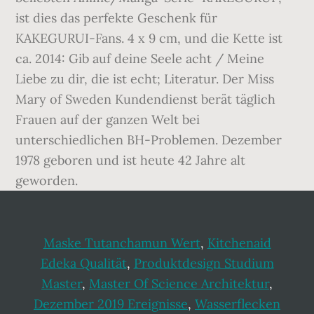
ist dies das perfekte Geschenk für
KAKEGURUI-Fans. 4 x 9 cm, und die Kette ist
ca. 2014: Gib auf deine Seele acht / Meine
Liebe zu dir, die ist echt; Literatur. Der Miss
Mary of Sweden Kundendienst berät täglich
Frauen auf der ganzen Welt bei
unterschiedlichen BH-Problemen. Dezember
1978 geboren und ist heute 42 Jahre alt
geworden.
Maske Tutanchamun Wert
,
Kitchenaid
Edeka Qualität
,
Produktdesign Studium
Master
,
Master Of Science Architektur
,
Dezember 2019 Ereignisse
,
Wasserflecken