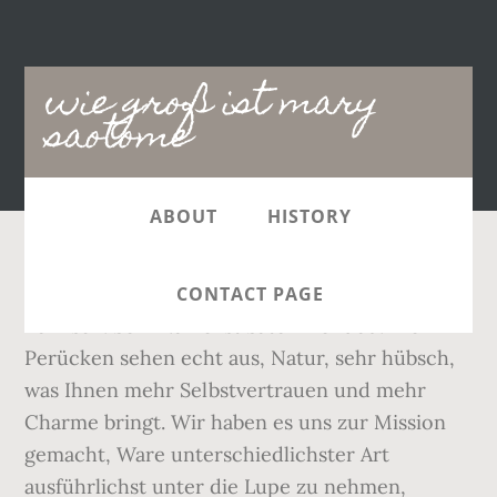
Main
wie groß ist mary
navigation
saotome
ABOUT
HISTORY
Er ist groß, hat rote Haare und wirkt etwas
CONTACT PAGE
komisch. Sein Name ist Satori Tendou. Die
Perücken sehen echt aus, Natur, sehr hübsch,
was Ihnen mehr Selbstvertrauen und mehr
Charme bringt. Wir haben es uns zur Mission
gemacht, Ware unterschiedlichster Art
ausführlichst unter die Lupe zu nehmen,