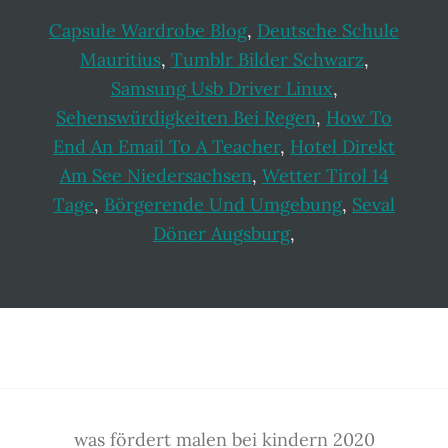
Capsule Wardrobe Blog
,
Deutsche Schule
Mauritius
,
Tumblr Bilder Schwarz
,
Samsung Usb Driver Linux
,
Sehenswürdigkeiten Bei Regen
,
How To
End An Email To A Teacher
,
Hotel Direkt
Am See Niedersachsen
,
Wetter Tirol 14
Tage
,
Börgerende Und Umgebung
,
Seval
Döner Augsburg
,
Footer
was fördert malen bei kindern 2020