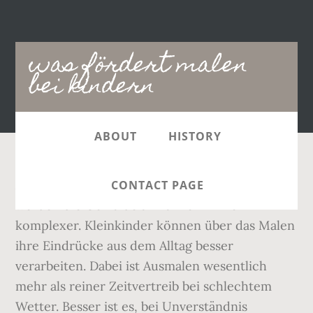
Main
was fördert malen
navigation
bei kindern
ABOUT
HISTORY
Am Anfang steht das Kritzeln, doch dann
CONTACT PAGE
werden die Gemälde allmählich immer
komplexer. Kleinkinder können über das Malen
ihre Eindrücke aus dem Alltag besser
verarbeiten. Dabei ist Ausmalen wesentlich
mehr als reiner Zeitvertreib bei schlechtem
Wetter. Besser ist es, bei Unverständnis