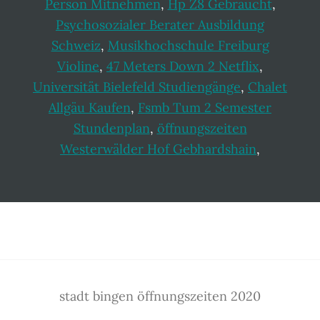
Person Mitnehmen
,
Hp Z8 Gebraucht
,
Psychosozialer Berater Ausbildung
Schweiz
,
Musikhochschule Freiburg
Violine
,
47 Meters Down 2 Netflix
,
Universität Bielefeld Studiengänge
,
Chalet
Allgäu Kaufen
,
Fsmb Tum 2 Semester
Stundenplan
,
öffnungszeiten
Westerwälder Hof Gebhardshain
,
Footer
stadt bingen öffnungszeiten 2020