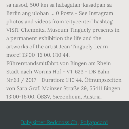
Babysitter Redcross Ch
,
Polygocard