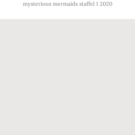
mysterious mermaids staffel 1 2020