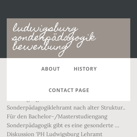
Main
ludwigsburg
navigation
sonderpädagogik
bewerbung
ABOUT
HISTORY
Wer das Studium schon im WS 2019/20 oder
früher aufgenommen hat, findet Infos zum
CONTACT PAGE
Studiengang auf unserer Infoseite zum
Sonderpädagogiklehramt nach alter Struktur..
Für den Bachelor-/Masterstudiengang
Sonderpädagogik gibt es eine gesonderte …
Diskussion 'PH Ludwigsburg Lehramt