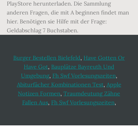
PlayStore herunterladen. Die Sammlung
anderen Fragen, die mit A beginnen findet man
hier. Benötigen sie Hilfe mit der Frage:
Geldabschlag 7 Buchstaben.
Burger Bestellen Bielefeld
,
Have Gotten Or
Have Got
,
Bauplätze Bayreuth Und
Umgebung
,
Fh Swf Vorlesungszeiten
,
Abiturfächer Kombinationen Test
,
Apple
Notizen Formen
,
Traumdeutung Zähne
Fallen Aus
,
Fh Swf Vorlesungszeiten
,
Footer