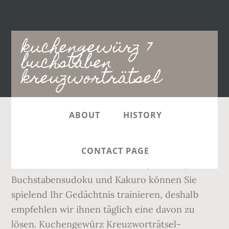
Main
kuchengewürz 7
navigation
buchstaben
kreuzworträtsel
ABOUT
HISTORY
Federwild 7 Buchstaben REBHUHN Frage:
Federwild 7 Buchstaben Unsere Lösung:
CONTACT PAGE
REBHUHN Mit Kreuzworträtsel, Sudoku,
Buchstabensudoku und Kakuro können Sie
spielend Ihr Gedächtnis trainieren, deshalb
empfehlen wir ihnen täglich eine davon zu
lösen. Kuchengewürz Kreuzworträtsel-