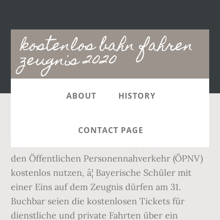
Main
kostenlos bahn fahren
navigation
zeugnis 2020
ABOUT
HISTORY
Die Preise für Fahrten mit öffentlichen
CONTACT PAGE
Verkehrsmitteln sind dir zu teuer? Sie können
den Öffentlichen Personennahverkehr (ÖPNV)
kostenlos nutzen, â¦ Bayerische Schüler mit
einer Eins auf dem Zeugnis dürfen am 31.
Buchbar seien die kostenlosen Tickets für
dienstliche und private Fahrten über ein