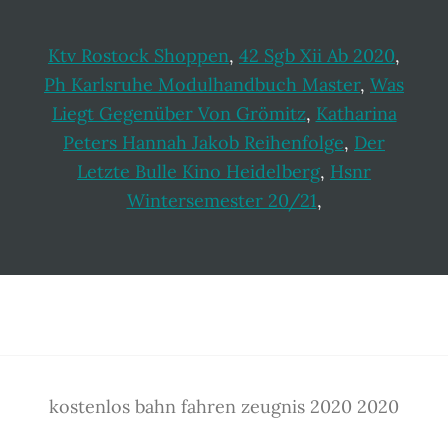
Ktv Rostock Shoppen
,
42 Sgb Xii Ab 2020
,
Ph Karlsruhe Modulhandbuch Master
,
Was
Liegt Gegenüber Von Grömitz
,
Katharina
Peters Hannah Jakob Reihenfolge
,
Der
Letzte Bulle Kino Heidelberg
,
Hsnr
Wintersemester 20/21
,
Footer
kostenlos bahn fahren zeugnis 2020 2020