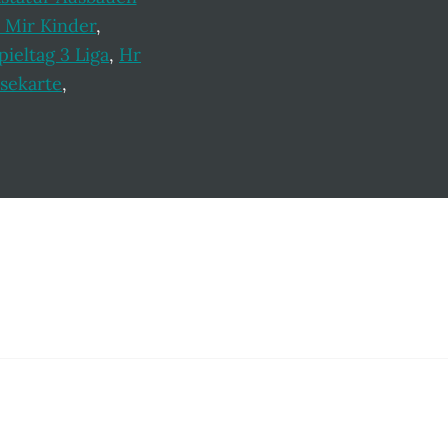
 Mir Kinder
,
pieltag 3 Liga
,
Hr
sekarte
,