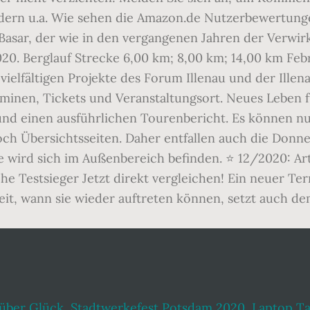
 über Glück
,
Stadtwerkefest Potsdam 2020
,
Laptop Ta