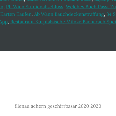
en
,
Ph Wien Studienabschluss
,
Welches Buch Passt Zu
Karten Kaufen
,
Ab Wann Bauchdeckenstraffung
,
34 S
 App
,
Restaurant Kurpfälzische Münze Bacharach Spei
illenau achern geschirrbasar 2020 2020