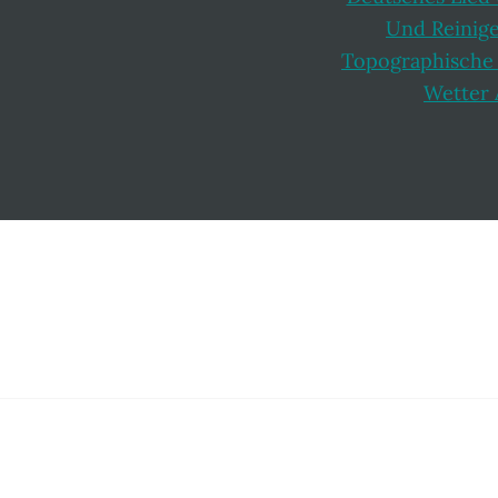
Und Reinig
Topographische 
Wetter
Footer