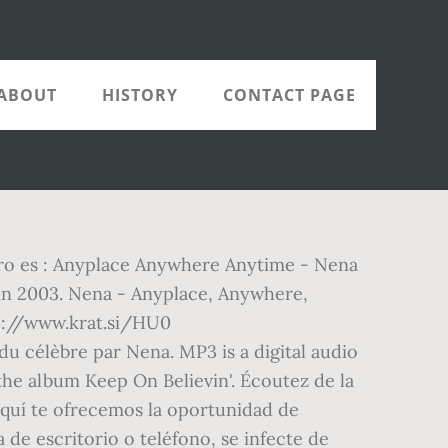
ABOUT
HISTORY
CONTACT PAGE
iero es : Anyplace Anywhere Anytime - Nena
in 2003. Nena - Anyplace, Anywhere,
p://www.krat.si/HU0
 célèbre par Nena. MP3 is a digital audio
e album Keep On Believin'. Écoutez de la
aquí te ofrecemos la oportunidad de
de escritorio o teléfono, se infecte de