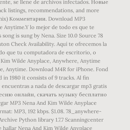
gente, se llene de archivos infectados. Новые
ack listings, recommendations, and more
 Remix) Комментарии. Download MP3
e Anytime.Y lo mejor de todo es que te
 song is sung by Nena. Size 10.0 Source 78
n Check Availability. Aquí te ofrecemos la
do que tu computadora de escritorio, o
a, Kim Wilde Anyplace, Anywhere, Anytime
 Anytime. Download M4R for iPhone. Fond
 1980 it consists of 9 tracks. Al fin
 encuentras a nada de descargar mp3 gratis
ь песню онлайн, скачать музыку бесплатно
argar MP3 Nena And Kim Wilde Anyplace
ormat: MP3, 192 kbps. $1.08. 78_anywhere-
hive Python library 1.7.7 Scanningcenter
de hallar Nena And Kim Wilde Anyplace