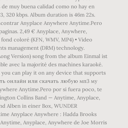
is de muy buena calidad como no hay en
P3, 320 kbps. Album duration is 46m 22s.
encontrar Anyplace Anywhere Anytime.Pero
 paginas. 2,49 € Anyplace, Anywhere,
c fond coloré (KFN, WMV, MP4) • Video
rights management (DRM) technology.
ong Version) song from the album Einmal ist
le avec la majorité des machines karaoké.
 you can play it on any device that supports
шать онлайн или скачать любую мп3 му
ywhere Anytime.Pero por si fuera poco, te
sington Collins Band — Anytime, Anyplace,
and Alben in einer Box, WUNDER
ytime Anyplace Anywhere : Hadda Brooks
 Anytime, Anyplace, Anywhere de Joe Morris