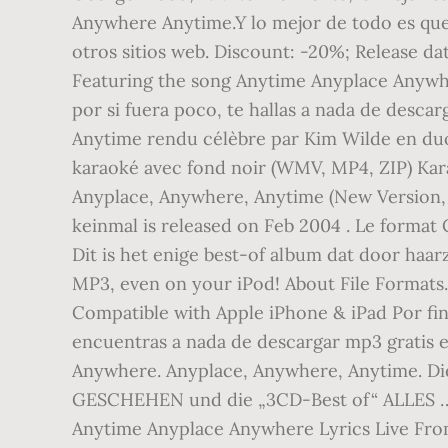
Anywhere Anytime.Y lo mejor de todo es que
otros sitios web. Discount: -20%; Release da
Featuring the song Anytime Anyplace Anywh
por si fuera poco, te hallas a nada de desca
Anytime rendu célèbre par Kim Wilde en duo
karaoké avec fond noir (WMV, MP4, ZIP) Kara
Anyplace, Anywhere, Anytime (New Version, 
keinmal is released on Feb 2004 . Le forma
Dit is het enige best-of album dat door haa
MP3, even on your iPod! About File Form
Compatible with Apple iPhone & iPad Por fi
encuentras a nada de descargar mp3 gratis e
Anywhere. Anyplace, Anywhere, Anytime. Di
GESCHEHEN und die „3CD-Best of“ ALLES … (2
Anytime Anyplace Anywhere Lyrics Live Fro