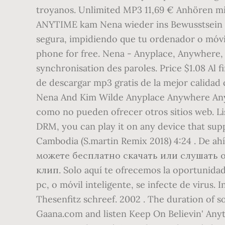
troyanos. Unlimited MP3 11,69 € Anhören
ANYTIME kam Nena wieder ins Bewusstsein zu
segura, impidiendo que tu ordenador o móvi
phone for free. Nena - Anyplace, Anywhere,
synchronisation des paroles. Price $1.08 Al 
de descargar mp3 gratis de la mejor calidad
Nena And Kim Wilde Anyplace Anywhere Anyti
como no pueden ofrecer otros sitios web. L
DRM, you can play it on any device that su
Cambodia (S.martin Remix 2018) 4:24 . De a
можете бесплатно скачать или слушать о
клип. Solo aquí te ofrecemos la oportunidad
pc, o móvil inteligente, se infecte de virus
Thesenfitz schreef. 2002 . The duration of 
Gaana.com and listen Keep On Believin' Anyt