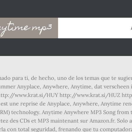
nytime mp3
onado para ti, de hecho, uno de los temas que te sug
nummer Anyplace, Anywhere, Anytime, dat verscheen 
http://www.krat.si/HUY http://www.krat.si/HUZ htt
est une reprise de Anyplace, Anywhere, Anytime rendu
DRM) technology. Anytime Anywhere MP3 Song from th
etez des CDs et MP3 maintenant sur Amazon.fr. Solo 
la con total seguridad, frenando que tu computadora 