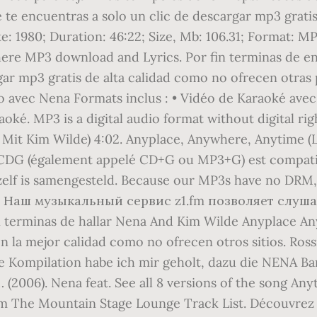
 te encuentras a solo un clic de descargar mp3 grat
te: 1980; Duration: 46:22; Size, Mb: 106.31; Format: M
ere MP3 download and Lyrics. Por fin terminas de 
rgar mp3 gratis de alta calidad como no ofrecen otras
 avec Nena Formats inclus : • Vidéo de Karaoké ave
oké. MP3 is a digital audio format without digital 
Mit Kim Wilde) 4:02. Anyplace, Anywhere, Anytime (L
t CDG (également appelé CD+G ou MP3+G) est compatib
rzelf is samengesteld. Because our MP3s have no DRM,
ats. Наш музыкальный сервис z1.fm позволяет слу
n terminas de hallar Nena And Kim Wilde Anyplace An
n la mejor calidad como no ofrecen otros sitios. Ros
e Kompilation habe ich mir geholt, dazu die NENA B
006). Nena feat. See all 8 versions of the song An
m The Mountain Stage Lounge Track List. Découvrez