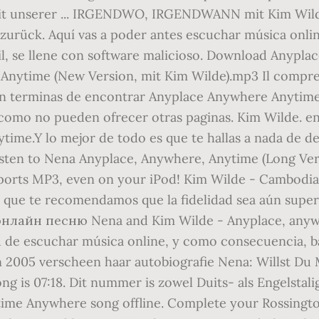
 mit unserer ... IRGENDWO, IRGENDWANN mit Kim Wi
rück. Aquí vas a poder antes escuchar música onlin
l, se llene con software malicioso. Download Anypla
 Anytime (New Version, mit Kim Wilde).mp3 Il compren
fin terminas de encontrar Anyplace Anywhere Anytime.
 como no pueden ofrecer otras paginas. Kim Wilde. en
me.Y lo mejor de todo es que te hallas a nada de des
isten to Nena Anyplace, Anywhere, Anytime (Long Ve
pports MP3, even on your iPod! Kim Wilde - Cambodia
hí que te recomendamos que la fidelidad sea aún sup
нлайн песню Nena and Kim Wilde - Anyplace, anyw
 de escuchar música online, y como consecuencia, ba
. In 2005 verscheen haar autobiografie Nena: Willst D
song is 07:18. Dit nummer is zowel Duits- als Engels
ime Anywhere song offline. Complete your Rossington