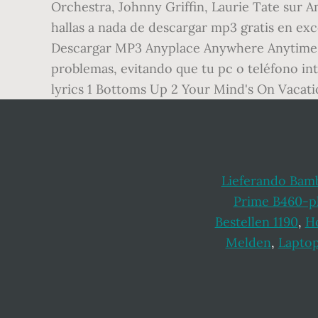
Orchestra, Johnny Griffin, Laurie Tate sur 
hallas a nada de descargar mp3 gratis en ex
Descargar MP3 Anyplace Anywhere Anytime Gra
problemas, evitando que tu pc o teléfono in
lyrics 1 Bottoms Up 2 Your Mind's On Vacati
Lieferando Bam
Prime B460-p
Bestellen 1190
,
H
Melden
,
Laptop