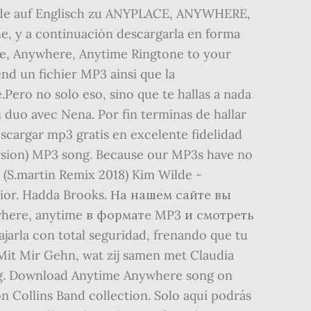
lde auf Englisch zu ANYPLACE, ANYWHERE,
e, y a continuación descargarla en forma
ce, Anywhere, Anytime Ringtone to your
d un fichier MP3 ainsi que la
Pero no solo eso, sino que te hallas a nada
 duo avec Nena. Por fin terminas de hallar
cargar mp3 gratis en excelente fidelidad
rsion) MP3 song. Because our MP3s have no
 (S.martin Remix 2018) Kim Wilde -
erior. Hadda Brooks. На нашем сайте вы
here, anytime в формате MP3 и смотреть
jarla con total seguridad, frenando que tu
u Mit Mir Gehn, wat zij samen met Claudia
talig. Download Anytime Anywhere song on
 Collins Band collection. Solo aquí podrás