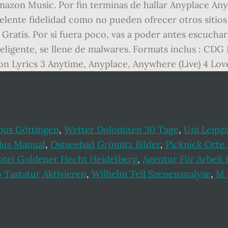
Amazon Music. Por fin terminas de hallar Anyplace An
celente fidelidad como no pueden ofrecer otros sitio
tis. Por si fuera poco, vas a poder antes escuchar m
teligente, se llene de malwares. Formats inclus : CD
on Lyrics 3 Anytime, Anyplace, Anywhere (Live) 4 Lov
bus Göttingen
,
Wetter Dolomiten 30 Tage
,
Uni Leipz
lus Manual
,
Ostseebad Grömitz Bilder
,
Picknick Orte
otel Goldener Hecht Heidelberg
,
Agentur Für Arbeit 
 Tastatur Aktivieren
,
Wilhelm Tell Szenenanalyse
,
M 