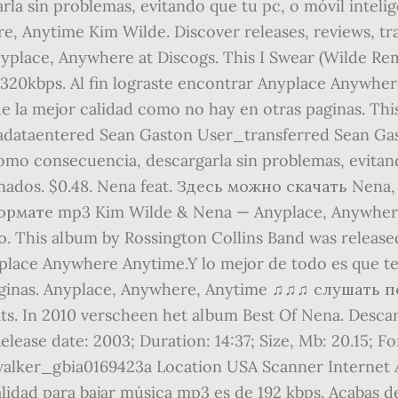
rla sin problemas, evitando que tu pc, o móvil inteli
 Anytime Kim Wilde. Discover releases, reviews, tr
Anyplace, Anywhere at Discogs. This I Swear (Wilde
/320kbps. Al fin lograste encontrar Anyplace Anywher
 la mejor calidad como no hay en otras paginas. This
ataentered Sean Gaston User_transferred Sean Gasto
omo consecuencia, descargarla sin problemas, evitan
ionados. $0.48. Nena feat. Здесь можно скачать Nen
мате mp3 Kim Wilde & Nena — Anyplace, Anywhere,
his album by Rossington Collins Band was released in
lace Anywhere Anytime.Y lo mejor de todo es que te
 paginas. Anyplace, Anywhere, Anytime ♫♫♫ слушат
s. In 2010 verscheen het album Best Of Nena. Desc
lease date: 2003; Duration: 14:37; Size, Mb: 20.15; F
er_gbia0169423a Location USA Scanner Internet Arc
lidad para bajar música mp3 es de 192 kbps. Acabas 