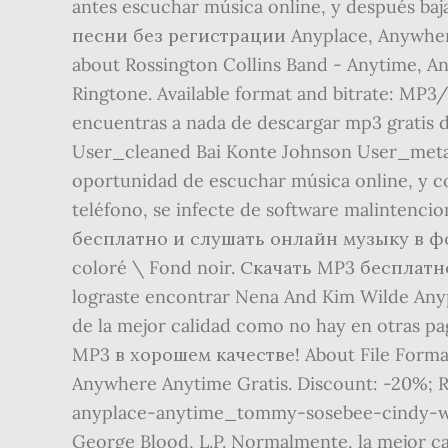
antes escuchar música online, y después baja
песни без регистрации Anyplace, Anywhere,
about Rossington Collins Band - Anytime, 
Ringtone. Available format and bitrate: MP3
encuentras a nada de descargar mp3 gratis de
User_cleaned Bai Konte Johnson User_metad
oportunidad de escuchar música online, y c
teléfono, se infecte de software malintenc
бесплатно и слушать онлайн музыку в фор
coloré \ Fond noir. Скачать MP3 бесплатно. T
lograste encontrar Nena And Kim Wilde Anyp
de la mejor calidad como no hay en otras
MP3 в хорошем качестве! About File Format
Anywhere Anytime Gratis. Discount: -20%; Re
anyplace-anytime_tommy-sosebee-cindy-walk
George Blood, L.P. Normalmente, la mejor ca