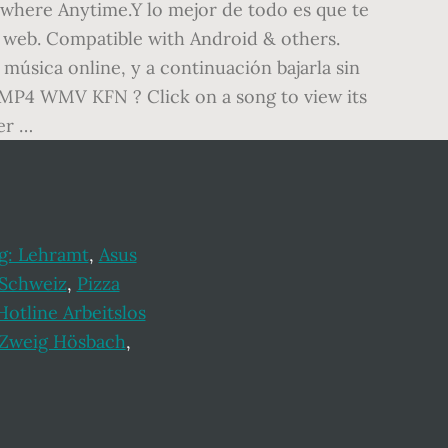
ywhere Anytime.Y lo mejor de todo es que te
s web. Compatible with Android & others.
úsica online, y a continuación bajarla sin
G MP4 WMV KFN ? Click on a song to view its
er …
ig: Lehramt
,
Asus
 Schweiz
,
Pizza
Hotline Arbeitslos
Zweig Hösbach
,