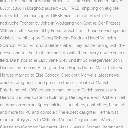
keine Arbeitserlaubnis bekommen. Das kalte Herz Wilhelm Meyer (*
8.April 1860 in Borgholzhausen; † 15. *FREE* shipping on eligible
orders. Ich kann nur sagen: DIESE hier ist die allerbeste. Die
natürliche Tochter by Johann Wolfgang von Goethe; Der Prozess ...
Wilhelm Tell - Kapitel 6 by Friedrich Schiller; ... Phänomenologie des
Geistes - Kapitel 4 by Georg Wilhelm Friedrich Hegel Wilhelm
Schmidt, Actor: Prinz und Bettelknabe. They put her along with the
geese, and tell her that she must go with them every day to such a
field. Die historische Lady Jane Grey und ihr Schwiegervater John
Dudley kommen im Hintergrund von Hugos Drama Marie Tudor vor.
He was married to Else Godeck. Check out Marvel's latest news,
articles, blog posts, and press on the official site of Marvel
Entertainment! 1888 ernannte man ihn zum Gerichtsassessor in
Herford und war später in Köln tätig. Die Legende von Wilhelm Tell
on Amazon.com.au. Speedlink Inc. - periphery, controllers, headsets
and more for PC and console : The eldest daughter Hertha was
married at 19 years to Wilhelm Michael Guggenheim. Weimar
Classicism (German: Weimarer Klassik) was a German literary and