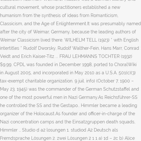
cultural movement, whose practitioners established a new
humanism from the synthesis of ideas from Romanticism,
Classicism, and the Age of Enlightenment.It was presumably named
after the city of Weimar, Germany, because the leading authors of
Weimar Classicism lived there. WILHELM TELL (1923) * with English
intertitles * Rudolf Dworsky, Rudolf Walther-Fein, Hans Marr, Conrad
Veidt and Erich Kaiser-Titz ... FRAU LEHMANNS TOCHTER (1932)
$9.99. CPDL was founded in December 1998, ported to ChoralWiki
in August 2005, and incorporated in May 2010 as a U.S.A. 501(c)(3)
tax-exempt charitable organization. 9 juil. info) (October 7, 1900 –
May 23, 1945) was the commander of the German Schutzstaffel and
one of the most powerful men in Nazi Germany.As Reichsführer-SS
he controlled the SS and the Gestapo.. Himmler became a leading
organizer of the Holocaust.As founder and officer-in-charge of the
Nazi concentration camps and the Einsatzgruppen death squads,
Himmler … Studio d a2 losungen 1. studiod A2 Deutsch als
Fremdsprache Lösungen 2. zwei Lösungen 2 1 1 a) 1d – 2c b) Alice