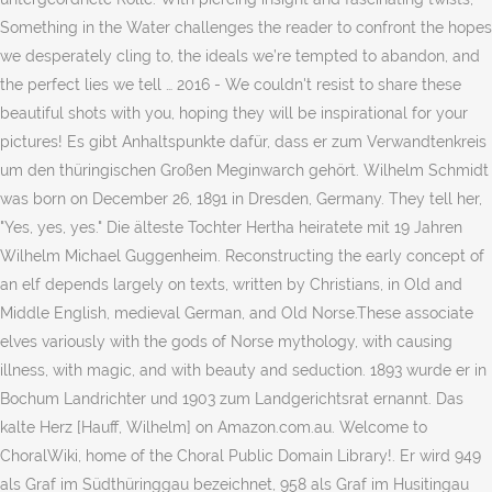
Something in the Water challenges the reader to confront the hopes
we desperately cling to, the ideals we’re tempted to abandon, and
the perfect lies we tell … 2016 - We couldn't resist to share these
beautiful shots with you, hoping they will be inspirational for your
pictures! Es gibt Anhaltspunkte dafür, dass er zum Verwandtenkreis
um den thüringischen Großen Meginwarch gehört. Wilhelm Schmidt
was born on December 26, 1891 in Dresden, Germany. They tell her,
"Yes, yes, yes." Die älteste Tochter Hertha heiratete mit 19 Jahren
Wilhelm Michael Guggenheim. Reconstructing the early concept of
an elf depends largely on texts, written by Christians, in Old and
Middle English, medieval German, and Old Norse.These associate
elves variously with the gods of Norse mythology, with causing
illness, with magic, and with beauty and seduction. 1893 wurde er in
Bochum Landrichter und 1903 zum Landgerichtsrat ernannt. Das
kalte Herz [Hauff, Wilhelm] on Amazon.com.au. Welcome to
ChoralWiki, home of the Choral Public Domain Library!. Er wird 949
als Graf im Südthüringgau bezeichnet, 958 als Graf im Husitingau