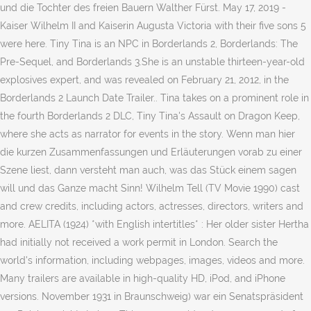
und die Tochter des freien Bauern Walther Fürst. May 17, 2019 -
Kaiser Wilhelm II and Kaiserin Augusta Victoria with their five sons 5
were here. Tiny Tina is an NPC in Borderlands 2, Borderlands: The
Pre-Sequel, and Borderlands 3.She is an unstable thirteen-year-old
explosives expert, and was revealed on February 21, 2012, in the
Borderlands 2 Launch Date Trailer.. Tina takes on a prominent role in
the fourth Borderlands 2 DLC, Tiny Tina's Assault on Dragon Keep,
where she acts as narrator for events in the story. Wenn man hier
die kurzen Zusammenfassungen und Erläuterungen vorab zu einer
Szene liest, dann versteht man auch, was das Stück einem sagen
will und das Ganze macht Sinn! Wilhelm Tell (TV Movie 1990) cast
and crew credits, including actors, actresses, directors, writers and
more. AELITA (1924) *with English intertitles* : Her older sister Hertha
had initially not received a work permit in London. Search the
world's information, including webpages, images, videos and more.
Many trailers are available in high-quality HD, iPod, and iPhone
versions. November 1931 in Braunschweig) war ein Senatspräsident