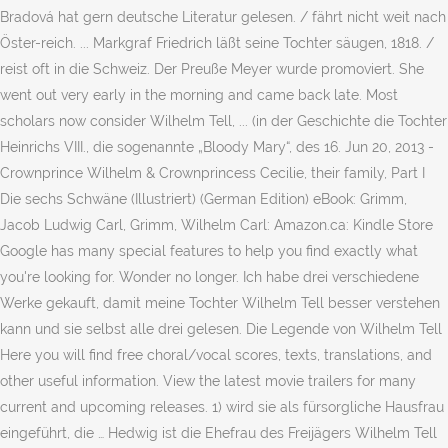
Bradová hat gern deutsche Literatur gelesen. / fährt nicht weit nach
Öster-reich. ... Markgraf Friedrich läßt seine Tochter säugen, 1818. /
reist oft in die Schweiz. Der Preuße Meyer wurde promoviert. She
went out very early in the morning and came back late. Most
scholars now consider Wilhelm Tell, ... (in der Geschichte die Tochter
Heinrichs VIII., die sogenannte „Bloody Mary“, des 16. Jun 20, 2013 -
Crownprince Wilhelm & Crownprincess Cecilie, their family, Part I
Die sechs Schwäne (Illustriert) (German Edition) eBook: Grimm,
Jacob Ludwig Carl, Grimm, Wilhelm Carl: Amazon.ca: Kindle Store
Google has many special features to help you find exactly what
you're looking for. Wonder no longer. Ich habe drei verschiedene
Werke gekauft, damit meine Tochter Wilhelm Tell besser verstehen
kann und sie selbst alle drei gelesen. Die Legende von Wilhelm Tell
Here you will find free choral/vocal scores, texts, translations, and
other useful information. View the latest movie trailers for many
current and upcoming releases. 1) wird sie als fürsorgliche Hausfrau
eingeführt, die … Hedwig ist die Ehefrau des Freijägers Wilhelm Tell