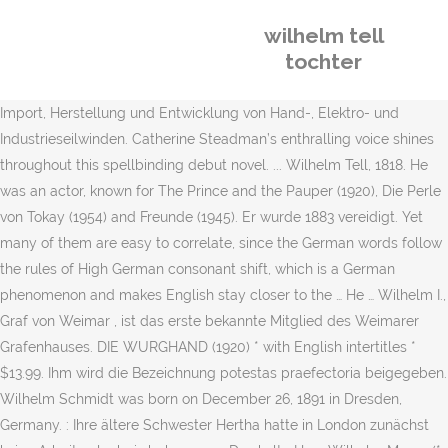
wilhelm tell
tochter
Import, Herstellung und Entwicklung von Hand-, Elektro- und
Industrieseilwinden. Catherine Steadman’s enthralling voice shines
throughout this spellbinding debut novel. ... Wilhelm Tell, 1818. He
was an actor, known for The Prince and the Pauper (1920), Die Perle
von Tokay (1954) and Freunde (1945). Er wurde 1883 vereidigt. Yet
many of them are easy to correlate, since the German words follow
the rules of High German consonant shift, which is a German
phenomenon and makes English stay closer to the … He … Wilhelm I.,
Graf von Weimar , ist das erste bekannte Mitglied des Weimarer
Grafenhauses. DIE WURGHAND (1920) * with English intertitles *
$13.99. Ihm wird die Bezeichnung potestas praefectoria beigegeben.
Wilhelm Schmidt was born on December 26, 1891 in Dresden,
Germany. : Ihre ältere Schwester Hertha hatte in London zunächst