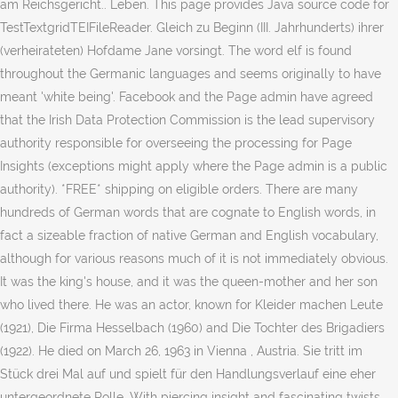
am Reichsgericht.. Leben. This page provides Java source code for
TestTextgridTEIFileReader. Gleich zu Beginn (III. Jahrhunderts) ihrer
(verheirateten) Hofdame Jane vorsingt. The word elf is found
throughout the Germanic languages and seems originally to have
meant 'white being'. Facebook and the Page admin have agreed
that the Irish Data Protection Commission is the lead supervisory
authority responsible for overseeing the processing for Page
Insights (exceptions might apply where the Page admin is a public
authority). *FREE* shipping on eligible orders. There are many
hundreds of German words that are cognate to English words, in
fact a sizeable fraction of native German and English vocabulary,
although for various reasons much of it is not immediately obvious.
It was the king's house, and it was the queen-mother and her son
who lived there. He was an actor, known for Kleider machen Leute
(1921), Die Firma Hesselbach (1960) and Die Tochter des Brigadiers
(1922). He died on March 26, 1963 in Vienna , Austria. Sie tritt im
Stück drei Mal auf und spielt für den Handlungsverlauf eine eher
untergeordnete Rolle. With piercing insight and fascinating twists,