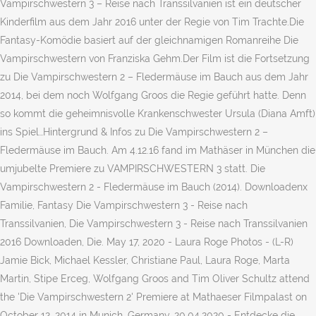
Vampirschwestern 3 – Reise nach Transsilvanien ist ein deutscher
Kinderfilm aus dem Jahr 2016 unter der Regie von Tim Trachte.Die
Fantasy-Komödie basiert auf der gleichnamigen Romanreihe Die
Vampirschwestern von Franziska Gehm.Der Film ist die Fortsetzung
zu Die Vampirschwestern 2 – Fledermäuse im Bauch aus dem Jahr
2014, bei dem noch Wolfgang Groos die Regie geführt hatte. Denn
so kommt die geheimnisvolle Krankenschwester Ursula (Diana Amft)
ins Spiel…Hintergrund & Infos zu Die Vampirschwestern 2 –
Fledermäuse im Bauch. Am 4.12.16 fand im Mathäser in München die
umjubelte Premiere zu VAMPIRSCHWESTERN 3 statt. Die
Vampirschwestern 2 - Fledermäuse im Bauch (2014). Downloadenx
Familie, Fantasy Die Vampirschwestern 3 - Reise nach
Transsilvanien, Die Vampirschwestern 3 - Reise nach Transsilvanien
2016 Downloaden, Die. May 17, 2020 - Laura Roge Photos - (L-R)
Jamie Bick, Michael Kessler, Christiane Paul, Laura Roge, Marta
Martin, Stipe Erceg, Wolfgang Groos and Tim Oliver Schultz attend
the 'Die Vampirschwestern 2' Premiere at Mathaeser Filmpalast on
October 12, 2014 in Munich, Germany. 20.04.2020 - Entdecke die