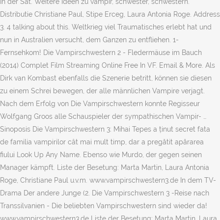
In der Sat. Weitere Ideen zu vampir, schwester, schwestern.
Distributie Christiane Paul, Stipe Erceg, Laura Antonia Roge. Address
3. 4 talking about this. Weltkrieg viel Traumatisches erlebt hat und
nun in Australien versucht, dem Ganzen zu entfliehen. 1-
Fernsehkom! Die Vampirschwestern 2 - Fledermäuse im Bauch
(2014) Complet Film Streaming Online Free In VF. Email & More. Als
Dirk van Kombast ebenfalls die Szenerie betritt, können sie diesen
zu einem Schrei bewegen, der alle männlichen Vampire verjagt.
Nach dem Erfolg von Die Vampirschwestern konnte Regisseur
Wolfgang Groos alle Schauspieler der sympathischen Vampir- …
Sinoposis Die Vampirschwestern 3: Mihai Tepes a ținut secret fata
de familia vampirilor cât mai mult timp, dar a pregătit apărarea
fiului Look Up Any Name. Ebenso wie Murdo, der gegen seinen
Manager kämpft. Liste der Besetung: Marta Martin, Laura Antonia
Roge, Christiane Paul u.v.m. www.vampirschwestern3.de In dem TV-
Drama Der andere Junge (2. Die Vampirschwestern 3 -Reise nach
Transsilvanien - Die beliebten Vampirschwestern sind wieder da!
www.vampirschwestern3.de Liste der Besetung: Marta Martin, Laura