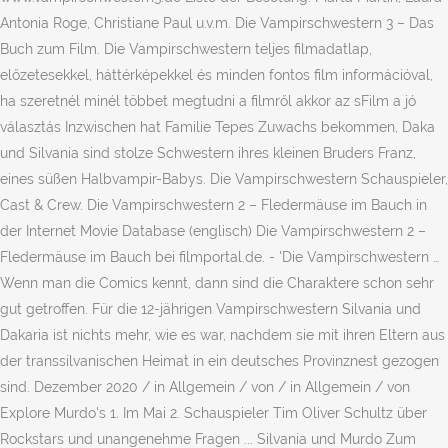
Antonia Roge, Christiane Paul u.v.m. Die Vampirschwestern 3 – Das
Buch zum Film. Die Vampirschwestern teljes filmadatlap,
előzetesekkel, háttérképekkel és minden fontos film információval,
ha szeretnél minél többet megtudni a filmről akkor az sFilm a jó
választás Inzwischen hat Familie Tepes Zuwachs bekommen, Daka
und Silvania sind stolze Schwestern ihres kleinen Bruders Franz,
eines süßen Halbvampir-Babys. Die Vampirschwestern Schauspieler,
Cast & Crew. Die Vampirschwestern 2 – Fledermäuse im Bauch in
der Internet Movie Database (englisch) Die Vampirschwestern 2 –
Fledermäuse im Bauch bei filmportal.de. - 'Die Vampirschwestern …
Wenn man die Comics kennt, dann sind die Charaktere schon sehr
gut getroffen. Für die 12-jährigen Vampirschwestern Silvania und
Dakaria ist nichts mehr, wie es war, nachdem sie mit ihren Eltern aus
der transsilvanischen Heimat in ein deutsches Provinznest gezogen
sind. Dezember 2020 / in Allgemein / von / in Allgemein / von
Explore Murdo's 1. Im Mai 2. Schauspieler Tim Oliver Schultz über
Rockstars und unangenehme Fragen ... Silvania und Murdo Zum