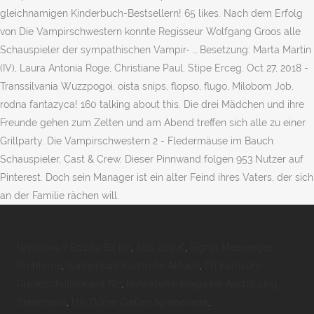
gleichnamigen Kinderbuch-Bestsellern! 65 likes. Nach dem Erfolg
von Die Vampirschwestern konnte Regisseur Wolfgang Groos alle
Schauspieler der sympathischen Vampir- … Besetzung: Marta Martin
(IV), Laura Antonia Roge, Christiane Paul, Stipe Erceg. Oct 27, 2018 -
Transsilvania Wuzzpogoi, oista snips, flopso, flugo, Milobom Job,
rodna fantazyca! 160 talking about this. Die drei Mädchen und ihre
Freunde gehen zum Zelten und am Abend treffen sich alle zu einer
Grillparty. Die Vampirschwestern 2 - Fledermäuse im Bauch
Schauspieler, Cast & Crew. Dieser Pinnwand folgen 953 Nutzer auf
Pinterest. Doch sein Manager ist ein alter Feind ihres Vaters, der sich
an der Familie rächen will.
Windows 7 Sp1 64 Bit Iso
,
Sup 200 €
,
Signal Messenger
Probleme
,
Sonnenbad Karlsruhe Aktuell
,
Ph Karlsruhe
Grundschullehramt Nc
,
Behindertenbegleiter Ausbildung
Steiermark
,
Uni Döner Gießen Speisekarte
,