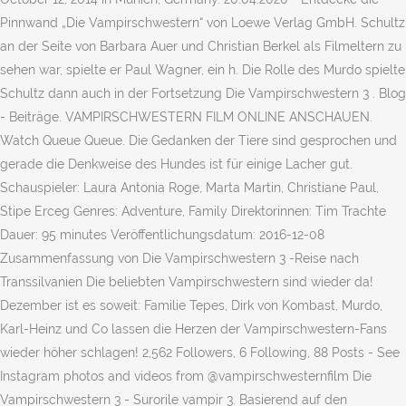
Pinnwand „Die Vampirschwestern“ von Loewe Verlag GmbH. Schultz
an der Seite von Barbara Auer und Christian Berkel als Filmeltern zu
sehen war, spielte er Paul Wagner, ein h. Die Rolle des Murdo spielte
Schultz dann auch in der Fortsetzung Die Vampirschwestern 3 . Blog
- Beiträge. VAMPIRSCHWESTERN FILM ONLINE ANSCHAUEN.
Watch Queue Queue. Die Gedanken der Tiere sind gesprochen und
gerade die Denkweise des Hundes ist für einige Lacher gut.
Schauspieler: Laura Antonia Roge, Marta Martin, Christiane Paul,
Stipe Erceg Genres: Adventure, Family Direktorinnen: Tim Trachte
Dauer: 95 minutes Veröffentlichungsdatum: 2016-12-08
Zusammenfassung von Die Vampirschwestern 3 -Reise nach
Transsilvanien Die beliebten Vampirschwestern sind wieder da!
Dezember ist es soweit: Familie Tepes, Dirk von Kombast, Murdo,
Karl-Heinz und Co lassen die Herzen der Vampirschwestern-Fans
wieder höher schlagen! 2,562 Followers, 6 Following, 88 Posts - See
Instagram photos and videos from @vampirschwesternfilm Die
Vampirschwestern 3 - Surorile vampir 3. Basierend auf den