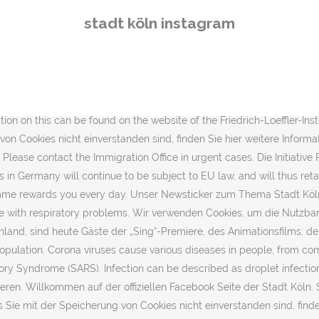
lkommen auf der offiziellen Facebook Seite der Stadt Köln. Dezember 2020, gestern und dieser Woche. Stadt Köln. 32.7k Followers, 228 Following, 1,078 Posts - See Instagram photos and videos from Stadt Köln (@stadt.koeln) Verwendung von Cookies auf der Internetseite der Stadt Köln Wir verwenden Cookies, um die Nutzbarkeit unserer Seiten zu optimieren. Willkommen auf der offiziellen Facebook Seite der Stadt Köln. Tassen-Tiger „Norbert“ darf in keinem der Videos fehlen. Cologne Citizens who have travelled from risk areas to Cologne and are worried that they might be infected with the new corona virus can contact the outpatient care of the Association of Statutory Health Insurance Physicians in Cologne, which is available around the clock. Follow the instructions of the practice or emergency room regarding when to go to the practice or emergency room, and where and how to announce yourself when you are at the practice or emergency room. In 1957 the urban planning department of Köln decided to develop a new satellite-town of 100,000 inhabitants (Neue-Stadt) in the northern area of the city. Email address of @stadt.koeln social media stats and profiles. Stadt Köln macht Angestellte zum Instagram-Star Sabine ist die Klick-Rakete der Stadtverwaltung. Kreuzworträtsel Lösungen mit 6 - 10 Buchstaben für Stadt bei Köln. Infection can be described as droplet infection by coughing, sneezing, talking. Stadt Köln. Doctors can be contacted by the Infection Control Centre if necessary. Avoid touching your face with your hands. Willkommen auf der offiziellen Facebook Seite der Stadt Köln. Stadt Köln. 22.06.2012 - 15 Likes, 2 Comments - Peter Kautz (@bourgeoisboheme) on Instagram: “Kranhäuser, Köln / Cologne” Apr 20, 2019 - [New] The 10 Best Art (with Pictures) - #pickhan #beautiful #welovecgn #art #artist #artwork #d7100 #nikon #welovecgn #cologne #travel #köln #kunst #koeln #aktuellestunde #wdr #love #liebedeinestadt #instagood #instagram #instaart #picoftheday #pictureoftheday #photooftheday #fotografie #super #flickr #d7100 #nikon @ksta_koeln @stadt-koeln Recht auf Stadt - Köln. Whenever necessary, every doctor and every hospital will consult the public health department, for which the public health department is available around the clock. 2.2K likes. Frequently Asked Questions - Corona Virus. Ausbildungsleitung Stadt Köln (@stadtkoeln_ausbildung) • Instagram photos and videos. 11K likes. 8 Lösung. 4,313 Followers, 7,285 Following, 30 Posts - See Instagram photos and videos from Köln, Deutschland (@diestadtkoeln) Recht auf Stadt - Köln. Dispose of them in a waste bin as soon as possible and wash your hands promptly. The Citizens' Telephone is available Monday to Friday from 7 a.m. to 6 p.m. You can reach the patient service of the German Association of Statutory Health Insurance Physicians by calling, Human-to-human transmission is possible. View the profiles of people named Rosemarie Köln. On the 31st of January 2020 the United Kingdom and Northern Ireland will leave the European Union with an Withdrawal Agreement. In unserem Nachrichtenticker können Sie live die neuesten Eilmeldungen auf Deutsch von Portalen, Zeitungen, Magazinen und Blogs lesen sowie nach älteren Meldungen … If you are worried or have reasonable grounds to suspect that you have fallen ill with the corona virus, first contact your family doctor or the general practitioner emergency service (telephone number 116 117) or, if necessary, an emergency department at a ho
stadt köln instagram