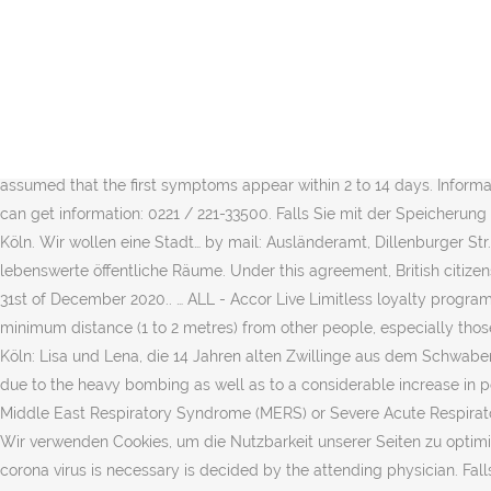
The Centre for Infection Control is a competence centre run by the City Health Department, the University Hospital Cologne and the National Association of Statutory Health Insurance Physicians in Cologne for the new corona virus for doctors and hospitals. Search job openings at Stadt Köln. View the profiles of people named Rosemarie Köln. 1.4K likes. 2.2K likes. Before you go to a doctor's surgery or emergency room, call in advance by telephone to inform them of your suspicion of corona virus. Die Stadt Köln in historischen Bildern. Stadt Köln - Buy this stock photo and explore similar images at Adobe Stock Get hired. Love your job. Viele der in diesem Film gezeigten Plätze und Straßenzüge kann man heute leider kaum noch wiedererkennen. Willkommen auf der offiziellen Facebook Seite der Stadt Köln. Kreuzworträtsel Lösungen mit 6 - 10 Buchstaben für Stadt bei Köln. Glassdoor. Stadt Köln - Buy this stock photo and explore similar images at Adobe Stock About Us; ... instagram; Browse by: Companies, Jobs, Locations . Book a hotel, choose an experience, and see partners' offers. Wash your hands frequently and thoroughly with sufficient soap and water; hand disinfection is not necessary. At present it is assumed that the first symptoms appear within 2 to 14 days. Information on this can be found on the website of the Friedrich-Loeffler-Institute: We have set up a citizen's hotline where concerned citizens can get information: 0221 / 221-33500. Falls Sie mit der Speicherung von Cookies nicht einverstanden sind, finden Sie hier weitere Informationen. Thomas Wagner/Stadt Stuttgart; Share site Contact. Stadt Köln. Wir wollen eine Stadt… by mail: Ausländeramt, Dillenburger Str. Please contact the Immigration Office in urgent cases. Die Initiative RECHT AUF STADT - KÖLN kämpft für bezahlbaren Wohnraum und lebenswerte öffentliche Räume. Under this agreement, British citizens in Germany will continue to be subject to EU law, and will thus retain the right to freedom of movement, for a transition period until the 31st of December 2020.. … ALL - Accor Live Limitless loyalty programme rewards you every day. Unser Newsticker zum Thema Stadt Köln enthält aktuelle Nachrichten von heute Mittwoch, dem 16. Keep a minimum distance (1 to 2 metres) from other people, especially those with respiratory problems. Wir verwenden Cookies, um die Nutzbarkeit unserer Seiten zu optimieren. Instagram-Stars auf Besuch in Köln: Lisa und Lena, die 14 Jahren alten Zwillinge aus dem Schwabenland, sind heute Gäste der „Sing“-Premiere, des Animationsfilms, der zu … After World War II, Köln was struggling with housing shortages due to the heavy bombing as well as to a considerable increase in population. Corona viruses cause various diseases in people, from common colds to dangerous or even potentially fatal diseases such as Middle East Respiratory Syndrome (MERS) or Severe Acute Respiratory Syndrome (SARS). Infection can be described as droplet infection by. Verwendung von Cookies auf der Internetseite der Stadt Köln Wir verwenden Cookies, um die Nutzbarkeit unserer Seiten zu optimieren. Willkommen auf der offiziellen Facebook Seite der Stadt Köln. Stadt Köln. Whether a laboratory test for an infection with the corona virus is necessary is decided by the attending physician. Falls Sie mit der Speicherung von Cookies nicht einverstanden sind, finden Sie hier weitere Informationen. 8 Lösung. Join Facebook to connect with Rosemarie Köln and others you may know. Wil