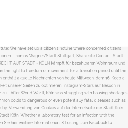
spital near you. You can reach the patient service of the German Association of Statutory Health Insurance Physicians by calling 116117. 49 Stadt Köln jobs including salaries, ratings, and reviews, posted by Stadt Köln employees. 49 Stadt Köln jobs including salaries, ratings, and reviews, posted by Stadt Köln employees. Stadt Köln. On the 31st of January 2020 the United Kingdom and Northern Ireland will leave the European Union with an Withdrawal Agreement. 56-66, 51105 Köln; by fax: 0221 / 221-33002 or; by email: X Verwendung von Cookies auf der Internetseite der Stadt Köln Wir verwenden Cookies, um die Nutzbarkeit unserer Seiten zu optimieren. 11K likes. 6,005 Followers, 0 Following, 209 Posts - See Instagram photos and videos from fit.KÖLN (@fit.koeln) Join Facebook to connect with Rosemarie Köln and others you may know. 4,313 Followers, 7,285 Following, 30 Posts - See Instagram photos and videos from Köln, Deutschland (@diestadtkoeln) Falls Sie mit der Speicherung von Cookies nicht einverstanden sind, finden Sie hier weitere Informationen. 1.6K likes. 3,970 Followers, 136 Following, 323 Posts - See Instagram photos and videos from Kliniken der Stadt Köln (@klinikenkoeln) 22.06.2012 - 15 Likes, 2 Comments - Peter Kautz (@bourgeoisboheme) on Instagram: “Kranhäuser, Köln / Cologne” by mail: Ausländeramt, Dillenburger Str. Email address of @stadt.koeln social media stats and profiles. Stadt Köln. 48 Stadt Köln jobs, including salaries, reviews, and other job information posted anonymously by Stadt Köln employees. Falls Sie mit der Speicherung von Cookies nicht einverstanden sind, … 11K likes. Tassen-Tiger „Norbert“ darf in keinem der Videos fehlen. These measures also protect against influenza (flu) and other respiratory diseases. 64.8k Followers, 217 Following, 1,616 Posts - See Instagram photos and videos from Kölner Stadt-Anzeiger (@ksta_koeln) Wir wollen eine Stadt… Ich wünsche euch einen wundervollen Start in den Tag! We have set up a citizen's hotline where concerned citizens can get information: European Centre for Disease Prevention and Control, German Federal Centre for Health Education, Ministry for School and Education of the State of North Rhine-Westphalia, Germany, Federal Government: FAQs on the coronavirus, Federal Government: Guidelines to slow the spread of the coronavirus, Aids/HIV-Test und Beratung zu sexuell übertragbaren Infektionen (STI), Aidsprävention für Jugendliche (Youthwork), Beratung und Hilfen während der Schwangerschaft, Beratung und Information bei Suchterkrankungen, Erlaubnis für Tätigkeiten mit Krankheitserregern, Flughafen und Hafen bei Infektionskrankheiten, Frühe Hilfen - jusch - jung und schwanger, Gesundheitsförderung und Prävention für Kinder und Jugendliche, Gutachten des Amtszahnärztlichen Dienstes, Hygiene in Gesundheitseinrichtungen (Krankenhaushygiene), Kinder- und Jugendpsychiatrische Beratungen, Mutterschaftsvorsorge für Frauen ohne Krankenversicherung, Notfallsanitäterinnen und Notfallsanitäter, Praxisanzeige Hebamme oder Entbind