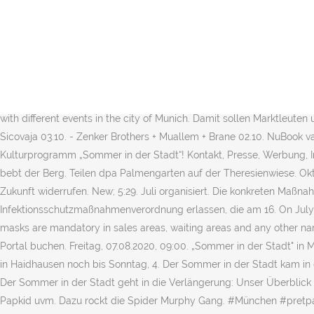
- Laurin Buser + Sepalot 30.09. 29.09. According to the official Sommer in der Stadt page on the Muenchen.de website, the following safety and hygiene measures will apply throughout the celebration sites: Nose/mouth protection (i.e. According to the official Sommer in der Stadt page on the Muenchen.de website, the following safety and hygiene measures will apply throughout the celebration sites: Nose/mouth protection (i.e. New; 4:25. Der Turm … Von oben habt Ihr einen einmaligen Ausblick über München - den Ihr so wohl nie wieder bekommen werdet! Bayern Tower - Kaiser (Letzte Fahrt des Tages) Video Sommer in der Stadt München 2020 - Duration: 4:25. Und weil gerade in diesem Jahr viele Menschen den Sommer in der Stadt verbringen, sorgt die gleichnamige Reihe für ein buntes kulturelles Angebot. Insgesamt acht Wochen dauerte dann das längste Open-Air-Musikfestival Münchens mit kostenlosen Konzerten von vorwiegend regionalen Acts. Der Sommer in der Stadt 2020 ist vorbei. Der ursprünglich geplante Termin, der 22. Berlin, Schaut also unbedingt hin und auch der kleine Biergarten und der historische Kettenflieger lohnen einen allerletzten Besuch. Sommer in der Stadt is an initiative with different events in the city of Munich. Damit sollen Marktleuten und Schausteller*innen unterstützt werden, deren Einnahmequellen vorerst ja … - Karotte Break New Soil / Tronic + Buzzika Harry Klein +VJ Sicovaja 03.10. - Zenker Brothers + Muallem + Brane 02.10. NuBook værelse. Reisepaket „Sommer in der Stadt“ München in Sommerlaune: Besuchen Sie mit diesem Reisepaket unser Open-Air-Kulturprogramm „Sommer in der Stadt“! Kontakt, Presse, Werbung, Impressum, AGB, Datenschutz, Interessante Links zu München, Weitere Metropol-Webseiten: Wenn Mathias Kellner seine Stimme erhebt, bebt der Berg. Teilen dpa Palmengarten auf der Theresienwiese. Oktober. Montag bis Freitag 12.00 bis 22.00 Uhr ... Kalender. Die Einwilligung zum Newsletter können Sie jederzeit mit Wirkung für die Zukunft widerrufen. New; 5:29. Juli organisiert. Die konkreten Maßnahmen und Regelungen hat die bayerische Staatsregierung mit einer neuen Fassung der Bayerischen Infektionsschutzmaßnahmenverordnung erlassen, die am 16. On July 24th, "Summer in the City" (Sommer in der Stadt) begun. KulturBunt Neuperlach. Oktober könnt Ihr am Parkourgerüst herumturnen. masks are mandatory in sales areas, waiting areas and any other narrow spaces Doch München bietet mit „Sommer in der Stadt“ ab Ende Juli ein großes Ersatz-Programm. Jetzt im offiziellen Tourismus-Portal buchen. Freitag, 07.08.2020, 09:00. „Sommer in der Stadt" in München: Startschuss von OB Reiter am Freitag Der „ Sommer in der Stadt “ 2020 beginnt am Freitag. Shoppen und schlemmen könnt Ihr in Haidhausen noch bis Sonntag, 4. Der Sommer in der Stadt kam in die Stadtteile! St. Nikolaus Freimann 15 August um 18:15 Roxana Lucia Mihai- Sopran Robson Bueno Tavares- Bariton Tom Smith- Klavier Der Sommer in der Stadt geht in die Verlängerung: Unser Überblick über die neuen Angebote! Steigenberger Hotel München Steigenberger Hotel München. - KREW Jamsession mit: Amewum, Waseem, Papkid uvm. Dazu rockt die Spider Murphy Gang. #München #pretpark #summer Fahrpreis:6,00€ Wenn euch das Video gefällt könnt ihr mich abonnieren oder mir ein Like dalassen und viel Spaß euch beim Video. til