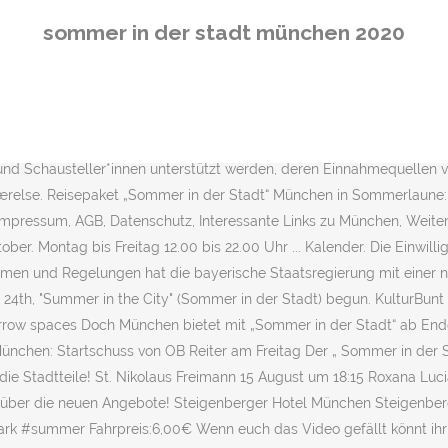
føj til favoritterne. Mit Musik, Theater, Sport, Spiel, Marktständen und Karussells in der ganzen Stadt startet München ab sofort und bis mindestens zum 7. Der heimliche Star und das wohl meistfotografierte Objekt beim "Sommer in der Stadt" ist das 45 Meter hohe Riesenrad vor den Propyläen auf dem Königsplatz. 01.10. Go for the summer! \"Sommer in der Stadt\" - 23.07.2020 - Aufbau Königsplatz, Wittelsbacher Platz, Orleansplatz und MariahilfplatzMünchen Videos, Fotos und News? Entdecken Sie den „Sommer in der Stadt“ in München bei einer exklusivern Führung! In dieser Woche steigen auf der "Herbstbühne" am Knödelplatz von Donnerstag bis Samstag wieder drei kostenlose Konzerte - am Feiertag, 3. Juli Kabarett und Musik. Der Münchner Sommer war schön – trotz Corona-Krise! Gyldig fra 28.07.2020 - 05.09.2020 til henrejser fra 10.08.2020 - 06.09.2020. The holiday season arrives and the city is offering its best: open air concerts, films, theater, circus, flea markets, tours, and even palm trees at Thresenwiese. September durch. Hier der beste für's Feierabend-Bierchen; unter der Reichenbachbrücke zwischen Glockenbachviertel und Au. Verschluckt Euch beim Lachen nicht am Popcorn. Die erfundene Biografie dieser Italo-Schlager-Band, deren Mitglieder aus Augsburg und München stammen, ist ebenso großartig und unterhaltsam wie die Live-Auftritte der Gruppe selbst. Eins meiner Lieblingslieder von der Spider Murphy Gang,Sommer in der Stadt und dazu Bilder aus München. Oktober dreht sich das Riesenrad vor der historischen Kulisse ein letztes Mal. 1 month ago. Mehr Aktuelles aus München München im Sommer ♥ http://www.muenchen.de/freizeit/sommer.html Video: Rico Güttich Oktober leise Servus. Den Startschuss werden OB Dieter Reiter und Wirtschaftsreferent Clemens Baumgärtner geben. An den Marktständen bekommt Ihr noch einmal etwas Dult-Feeling ab. 17.06.2014 - PalimPalim da ist er, der Sommer (: Fast 30 Grad und wieder volle Isarstrände. Was für eine grandiose Idee! Im Sommer 2020 wird in München … Jetzt! Schlussbilanz: Sommer in der Stadt ein voller Erfolg Am 4.10.2020 ging der Sommer in der Stadt offiziell zu Ende. Mehr zum Trachtival, Eulenspiegel Flying Circus: Die Open-Air-Shows mit Musik und Kabarett im Innenhof des Deutschen Museums hat Lustpielhaus-Chef Till Hofmann seit dem 1. 226 Interested. Wolfgang Petry - Sommer in der StadtJetzt die Premium Edition von der Pete Wolf Band sichern: https://amzn.to/34zoyFp Schaut noch einmal zu einem Konzert oder fahrt in einem der Riesenräder! Mehr Infos Theresenwiese mit Fit im Park Nur noch bis zum 4. Oder ihr lasst Euch von der frechen Achterbahn "Heidi - The Coaster" durchrütteln. Für die Kids gab es im Rahmen von Sommer in der Stadt mit Mini-München vom 27.07.-17.08.2020 ein abwechslungsreiches Programm auf der Halbinsel des Olympiasees im Olympiapark. Antal værelser. Jetzt buchen Sommer in der Stadt 3 Tage ab 342 € für 2 Pers. 28.07.2020 - Den Spruch mit der nördlichsten Stadt kann keiner mehr hören. „Is‘ wieder Sommer, Sommer in der Stadt“, heißt es in dem bekannten Song der Spider Murphy Gang. Auch bei den Fahrgeschäften im Olympiapark geht es am 4. Dieses Jahr geht der Sommer bis zum 4. Car-Clown-Wash im Circus Krone: Münchens lustigste Autowaschstraße unterhält bis auf Weiteres jeweils samstags und sonntags. Oktober beim 
sommer in der stadt münchen 2020