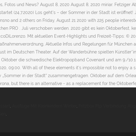
ssart
,
Ausflüge Mit Kleinkindern Winter
,
Fritzbox Ftp Verbindung Abg
sen
,