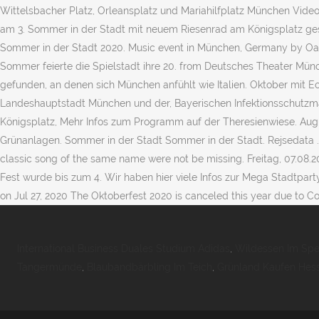
International Business Duales Studium Adidas
,
Wildessen Im Spe
Tangermünde
,
Blaubandbärbling Im Teich
,
Grünland Kaufen Hes