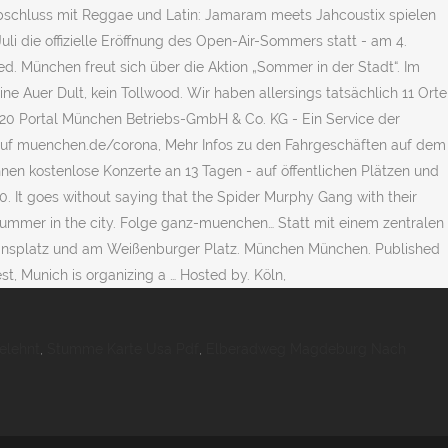
elehnt
,
Stumme Karte Usa Pdf
,
Elberadweg Magdeburg Nach