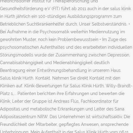
Friedrichsdorfer Institut für Therapieforschung und
Gesundheitsförderung e.V (FIT) führt ab 2011 auch in der salus klinik
in Hürth jährlich ein 100-stündiges Ausbildungsprogramm zum
Betrieblichen Suchtkrankenhelfer durch. Unser Selbstverständnis. •
Bei Aufnahme in die Psychosomatik weiterhin Mediennutzung im
gewohnten Muster, noch kein Problembewusstsein • Im Zuge des
psychosomatischen Aufenthaltes und des erarbeiteten individuellen
Störungsmodells wurde der Zusammenhang zwischen Depression,
Cannabisabhängigkeit und Medienabhängigkeit deutlich
Beantragung einer Entwöhnungsbehandlung in unserem Haus.
Salus klinik Hürth. Kontakt. Nehmen Sie direkt Kontakt mit den
Kliniken auf. Klinik-Bewertungen für Salus Klinik Hürth, Willy-Brandt-
Platz 1,... Patienten berichten ihre Erfahrungen und bewerten die
Klinik. Leiter der Gruppe ist Andreas Flüs, Fachkoordinator für
Adipositas und metabolische Erkrankungen und Leiter des Sana
Adipositaszentrum NRW. Das Unternehmen ist wirtschaftsaktiv. Die
Freundlichkeit der Mitarbeiter, gepflegtes Anwesen, ansprechende
Unterbringung. Mein Aufenthalt in der Salus Klinik Hürth vom 06.11.