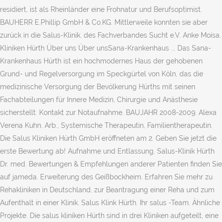
residiert, ist als Rheinländer eine Frohnatur und Berufsoptimist.
BAUHERR E.Phillip GmbH & Co.KG. Mittlerweile konnten sie aber
zurück in die Salus-Klinik. des Fachverbandes Sucht e.V. Anke Moisa.
Kliniken Hürth Über uns Über unsSana-Krankenhaus ... Das Sana-
Krankenhaus Hürth ist ein hochmodernes Haus der gehobenen
Grund- und Regelversorgung im Speckgürtel von Köln, das die
medizinische Versorgung der Bevölkerung Hürths mit seinen
Fachabteilungen für Innere Medizin, Chirurgie und Anästhesie
sicherstellt. Kontakt zur Notaufnahme. BAUJAHR 2008-2009. Alexa
Verena Kuhn. Arb., Systemische Therapeutin, Familientherapeutin.
Die Salus Kliniken Hürth GmbH eröffneten am 2. Geben Sie jetzt die
erste Bewertung ab! Aufnahme und Entlassung. Salus-Klinik Hürth
Dr. med. Bewertungen & Empfehlungen anderer Patienten finden Sie
auf jameda. Erweiterung des Geißbockheim. Erfahren Sie mehr zu
Rehakliniken in Deutschland, zur Beantragung einer Reha und zum
Aufenthalt in einer Klinik. Salus Klink Hürth. Ihr salus -Team. Ähnliche
Projekte. Die salus kliniken Hürth sind in drei Kliniken aufgeteilt, eine