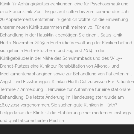
Klinik für Abhängigkeitserkrankungen, eine für Psychosomatik und
eine Frauenklinik. Zur … Insgesamt sollen bis zum kommenden Jahr
26 Appartements entstehen. "Eigentlich wollte ich die Einweihung
unserer neuen Klinik zusammen mit meinem 70. Für eine
Behandlung in der Hausklinik benötigen Sie einen … Salus klinik
Hürth. November 2009 in Hürth (die Verwaltung der Kliniken befand
sich jeher in Hürth-Stotzheim und zog erst 2014 in die
Klinikgebäude) in der Nähe des Schwimmbads und des Willy-
Brandt-Platzes eine Klinik zur Rehabilitation von Alkohol- und
Medikamentenabhängigen sowie zur Behandlung von Patienten mit
Angst- und Essstörungen. Kliniken Hürth Gut zu wissen Für Patienten
Termine / Anmeldung ... Hinweise zur Aufnahme für eine stationäre
Behandlung. Die letzte Änderung im Handelsregister wurde am
16.07.2014 vorgenommen. Sie suchen gute Kliniken in Hürth?
Leitgedanke der Klinik ist die Etablierung einer modernen leistungs-
und qualitätsorientierten Medizin.