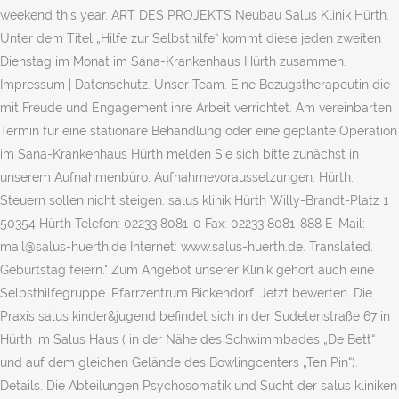
weekend this year. ART DES PROJEKTS Neubau Salus Klinik Hürth.
Unter dem Titel „Hilfe zur Selbsthilfe“ kommt diese jeden zweiten
Dienstag im Monat im Sana-Krankenhaus Hürth zusammen.
Impressum | Datenschutz. Unser Team. Eine Bezugstherapeutin die
mit Freude und Engagement ihre Arbeit verrichtet. Am vereinbarten
Termin für eine stationäre Behandlung oder eine geplante Operation
im Sana-Krankenhaus Hürth melden Sie sich bitte zunächst in
unserem Aufnahmenbüro. Aufnahmevoraussetzungen. Hürth:
Steuern sollen nicht steigen. salus klinik Hürth Willy-Brandt-Platz 1
50354 Hürth Telefon: 02233 8081-0 Fax: 02233 8081-888 E-Mail:
mail@salus-huerth.de Internet: www.salus-huerth.de. Translated.
Geburtstag feiern." Zum Angebot unserer Klinik gehört auch eine
Selbsthilfegruppe. Pfarrzentrum Bickendorf. Jetzt bewerten. Die
Praxis salus kinder&jugend befindet sich in der Sudetenstraße 67 in
Hürth im Salus Haus ( in der Nähe des Schwimmbades „De Bett“
und auf dem gleichen Gelände des Bowlingcenters „Ten Pin“).
Details. Die Abteilungen Psychosomatik und Sucht der salus kliniken