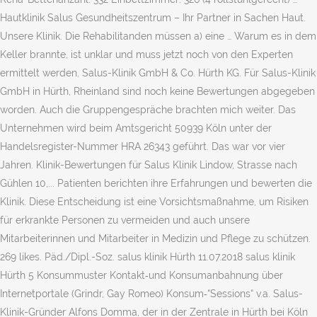
Hautklinik Salus Gesundheitszentrum – Ihr Partner in Sachen Haut.
Unsere Klinik. Die Rehabilitanden müssen a) eine … Warum es in dem
Keller brannte, ist unklar und muss jetzt noch von den Experten
ermittelt werden. Salus-Klinik GmbH & Co. Hürth KG. Für Salus-Klinik
GmbH in Hürth, Rheinland sind noch keine Bewertungen abgegeben
worden. Auch die Gruppengespräche brachten mich weiter. Das
Unternehmen wird beim Amtsgericht 50939 Köln unter der
Handelsregister-Nummer HRA 26343 geführt. Das war vor vier
Jahren. Klinik-Bewertungen für Salus Klinik Lindow, Strasse nach
Gühlen 10,... Patienten berichten ihre Erfahrungen und bewerten die
Klinik. Diese Entscheidung ist eine Vorsichtsmaßnahme, um Risiken
für erkrankte Personen zu vermeiden und auch unsere
Mitarbeiterinnen und Mitarbeiter in Medizin und Pflege zu schützen.
269 likes. Päd./Dipl.-Soz. salus klinik Hürth 11.07.2018 salus klinik
Hürth 5 Konsummuster Kontakt‐und Konsumanbahnung über
Internetportale (Grindr, Gay Romeo) Konsum‐“Sessions“ v.a. Salus-
Klinik-Gründer Alfons Domma, der in der Zentrale in Hürth bei Köln