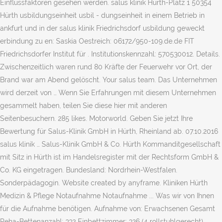
Einflussfaktoren gesehen werden. salus klinik Hürth-Platz 1 50354
Hürth usbildungseinheit usbil - dungseinheit in einem Betrieb in
ankfurt und in der salus klinik Friedrichsdorf usbildung geweckt
erbindung zu en: Saskia Oestreich: 06172/950-109.de.de FIT
Friedrichsdorfer Institut für . Institutionskennzahl: 570530012. Details.
Zwischenzeitlich waren rund 80 Kräfte der Feuerwehr vor Ort, der
Brand war am Abend gelöscht. Your salus team. Das Unternehmen
wird derzeit von … Wenn Sie Erfahrungen mit diesem Unternehmen
gesammelt haben, teilen Sie diese hier mit anderen
Seitenbesuchern. 285 likes. Motorworld. Geben Sie jetzt Ihre
Bewertung für Salus-Klinik GmbH in Hürth, Rheinland ab. 07.10.2016
salus klinik … Salus-Klinik GmbH & Co. Hürth Kommanditgesellschaft
mit Sitz in Hürth ist im Handelsregister mit der Rechtsform GmbH &
Co. KG eingetragen. Bundesland: Nordrhein-Westfalen.
Sonderpädagogin. Website created by anyframe. Kliniken Hürth
Medizin & Pflege Notaufnahme Notaufnahme ... Was wir von Ihnen
für die Aufnahme benötigen. Aufnahme von: Erwachsenen Gesamt
Reha-Bettenanzahl: 332 Einbettzimmer: 326 (4 rollstuhlgerecht) …