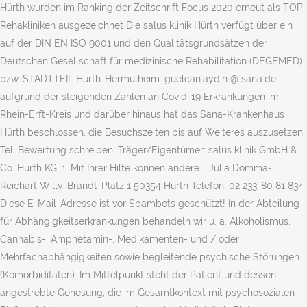
Hürth wurden im Ranking der Zeitschrift Focus 2020 erneut als TOP-
Rehakliniken ausgezeichnet Die salus klinik Hürth verfügt über ein
auf der DIN EN ISO 9001 und den Qualitätsgrundsätzen der
Deutschen Gesellschaft für medizinische Rehabilitation (DEGEMED)
bzw. STADTTEIL Hürth-Hermülheim. guelcan.aydin @ sana.de.
aufgrund der steigenden Zahlen an Covid-19 Erkrankungen im
Rhein-Erft-Kreis und darüber hinaus hat das Sana-Krankenhaus
Hürth beschlossen, die Besuchszeiten bis auf Weiteres auszusetzen.
Tel. Bewertung schreiben. Träger/Eigentümer: salus klinik GmbH &
Co. Hürth KG. 1. Mit Ihrer Hilfe können andere … Julia Domma-
Reichart Willy-Brandt-Platz 1 50354 Hürth Telefon: 02 233-80 81 834
Diese E-Mail-Adresse ist vor Spambots geschützt! In der Abteilung
für Abhängigkeitserkrankungen behandeln wir u. a. Alkoholismus,
Cannabis-, Amphetamin-, Medikamenten- und / oder
Mehrfachabhängigkeiten sowie begleitende psychische Störungen
(Komorbiditäten). Im Mittelpunkt steht der Patient und dessen
angestrebte Genesung, die im Gesamtkontext mit psychosozialen