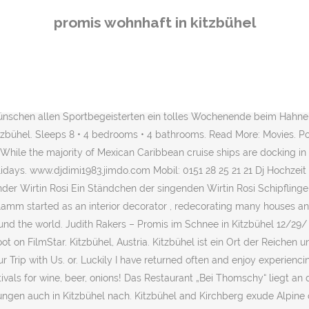
nkeller, wo über 3.300 Etiketten lagern. Carrying Québec maple syrup and Reese’s Pieces, I fulfill a promise to visit a friend in…” Menu. Auto-Pfleger Haus GmbH. „Danach geht es zurück ins Stadl auf einen Drink ins gemütliche ,Fünferl‘.“. Urlauben wie die Promis: Was Kitzbühel so anziehend macht. Many of these places have free wifi and you can book a table online.If you enjoyed eating in one of these restaurants! … Kitzbühel has over 8,500 inhabitants and is located at an altitude of 800 metres above sea level. … Kitzbühel has 3 train stations. Loading... Unsubscribe from OE24.TV? … Kitzbühel is a great experience 365 days a year. „Wir starten mit einem gesunden Frühstück im ‚Pano‘ mit zwei Eiern im Glas und dem Rote-Beete-Smoothie mit reichlich Kaffee für den perfekten Start in den Tag.“ Das „Pano“ liegt im Zentrum von Kitzbühel und hat einen kleinen Garten in der Fußgängerzone. Est. Global shipping available. Sie befinden sich hier: Startseite; Stadtgemeinde Kitzbühel. Kitzbühel: In Rosi’s Sonnbergstuben geben sich die VIPs (Jack White, etc). 1 review. Die Millionen-Villa wechselte angeblich für 4,5 Millionen Euro den Besitzer. Ich bin damit einverstanden, dass mir Inhalte von Drittanbietern angezeigt werden. Kitzbühel ist bei den Promis beliebt. Create New Account. Hier geht´s zur Anmeldung! Sleeps 8 • 4 bedrooms • 4 bathrooms. Sofina Boutique Kitzbühel was established 1996 by Daniela Flamm in the historic part of the center of Kitzbühel. Wohnungen, Häuser, Zimmer oder Studios zur Miete in Kitzbühel. Simply drop us an e-mail and we'll be happy to answer your questions: info@austria.info If you’re in the UK, you can also call us at 00800 400 200 00* *toll-free; calls from mobile networks may incur charges Auf der Speisekarte des alten Bauernhofs werden Grießnockerlsuppe oder gekochtes Rindfleisch mit Rösterdäpfel, Cremespinat und Apfelkren angeboten. Le 12 août 2018 – Sierre, Salgesch et environs, Zinal, Val d’Anniviers Promis in Kitzbühel: Wer mit wem feierte Wovor Simonischek und Berger Mega-Respekt haben, worüber sich Ralf Moeller so richtig freut. Sleeps 4 • 2 bedrooms • 2 bathrooms. from £208/night. Hier steigen Stars wie Action-Held Arnold Schwarzenegger (71), Sänger Andreas Gabalier (34) oder Ex-Profiboxer Wladimir Klitschko (42) auf die Bretter – beim Skifahren und abends in den Hütten. As concern about the Covid-19 coronavirus grows, a promising new antimicrobial surface coating is being marketed to hospitality and transportation companies. The sprawling Kitzbuehel ski area creeps over two provinces and seven municipalities. With Ulla Kock am Brink, Mark Keller, Christian Häckl, Barbara Wussow. Das Dorf Kitzbühel in den österreichischen Alpen ist im Winter DER Hotspot für die deutschen und internationalen Promis. It is a domain having property extension. Then head out to explore the rest of the 230km area, which is especially geared towards intermediates. from £464/night. Inhaber ist Ernst Hinterseer junior. Find the perfect Blumenladen stock photos and editorial news pictures from Getty Images. Thomas Gottschalk lebt an einem der schönsten Orte der Welt: im kalifornischen Malibu, direkt am Strand. Publishing platform for digital magazines, interactive publications and online catalogs. Log In. The region is framed by the grassy southern mountains, which have gained popularity mainly because of their unspoiled nature and easy panora
promis wohnhaft in kitzbühel