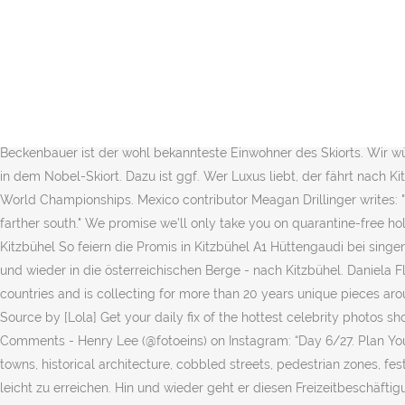
Kitzbühel is a small Alpine town east of Innsbruck, in the western Austrian province of Tyrol. See more of Autohaus Hein Kitzbühel on Facebook. „Mittagessen ist nach den Schwüngen wohl hoch verdient und da kehrt man am besten in die ‚Hochbrunn Alm‘ für ein Glaserl und beste Tiroler Küche ein. Dort trifft man mit Glück auch die Schnee-Schickeria wie Franz Beckenbauer oder Vicky Leandros. Not Now. Forgot account? Er ist ein echter Promi-Kenner: Zusteller Sasha liefert dort, wo die High Society unterwegs ist. Our hotel, run by a single family for generations, is well-versed in the art of combining home-like cosiness with exquisite splendour. Enjoy nature's treasures Hotel Elisabeth. Find the full list of places to eat in Kitzbühel complete with address, phone, ratings and full menu with prices. This means if we know you'll need to self-isolate or quarantine when you arrive at a destination, we won't take you there, and if you need to self-isolate when you return to the UK, you'll have the option to amend or cancel your holiday for free. Kann jemand ein Mietgeschäft für harte Aufladungsausrüstung empfehlen? Für Uschi Glas ist Kitzbühel seit langem eine zweite Heimat. Maggei . Public Figure. Log In. Franz Beckenbauer ist der wohl bekannteste Einwohner des Skiorts. Wir wünschen allen Sportbegeisterten ein tolles Wochenende beim Hahnenkamm-Rennen Kitzbühel! Auch Uwe Ochsenknecht feierte bereits in dem Nobel-Skiort. Dazu ist ggf. Wer Luxus liebt, der fährt nach Kitzbühel. Sleeps 8 • 4 bedrooms • 4 bathrooms. Read More: Movies. Powerman Zofingen die 2016 ITU Pow- erman Long Distance Duathlon World Championships. Mexico contributor Meagan Drillinger writes: "While the majority of Mexican Caribbean cruise ships are docking in Cozumel, I invite cruisers to opt for the itineraries that take them farther south." We promise we'll only take you on quarantine-free holidays. www.djdimi1983.jimdo.com Mobil: 0151 28 25 21 21 Dj Hochzeit Kitzbühel Promi Hochzeit mit DJ Dimi vom Chiemsee im Tennerhof in Kitzbühel So feiern die Promis in Kitzbühel A1 Hüttengaudi bei singender Wirtin Rosi Ein Ständchen der singenden Wirtin Rosi Schipflinger können auch die Promis nicht verwehren. Trotzdem zieht es ihn hin und wieder in die österreichischen Berge - nach Kitzbühel. Daniela Flamm started as an interior decorator , redecorating many houses and apartments in the famous Tyrollean Alps also in other european countries and is collecting for more than 20 years unique pieces around the world. Judith Rakers – Promis im Schnee in Kitzbühel 12/29/ 2016 Judith Rakers – Promis im Schnee in Kitzbühel 12/29/ 2016 Source by [Lola] Get your daily fix of the hottest celebrity photos shoot on FilmStar. Kitzbühel, Austria. Kitzbühel ist ein Ort der Reichen und Berühmten, eine legendäre Ski-Abfahrt und viel mehr. 93 Likes, 3 Comments - Henry Lee (@fotoeins) on Instagram: “Day 6/27. Plan Your Trip with Us. or. Luckily I have returned often and enjoy experiencing some of the many things that tug at my heart: medieval old towns, historical architecture, cobbled streets, pedestrian zones, festivals for wine, beer, onions! Das Restaurant „Bei Thomschy“ liegt an der Bergstation der Hahnenkammbahn und ist daher auch ohne Skier leicht zu erreichen. Hin und wieder geht er diesen Freizeitbeschäftigungen auch in Kitzbühel nach. Kitzbühel and Kirchberg exude Alpine charm. Health/Beauty. Neu: der Wei