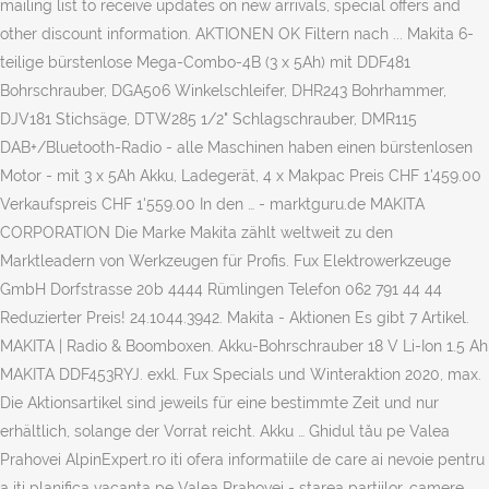
mailing list to receive updates on new arrivals, special offers and
other discount information. AKTIONEN OK Filtern nach ... Makita 6-
teilige bürstenlose Mega-Combo-4B (3 x 5Ah) mit DDF481
Bohrschrauber, DGA506 Winkelschleifer, DHR243 Bohrhammer,
DJV181 Stichsäge, DTW285 1/2" Schlagschrauber, DMR115
DAB+/Bluetooth-Radio - alle Maschinen haben einen bürstenlosen
Motor - mit 3 x 5Ah Akku, Ladegerät, 4 x Makpac Preis CHF 1'459.00
Verkaufspreis CHF 1'559.00 In den … - marktguru.de MAKITA
CORPORATION Die Marke Makita zählt weltweit zu den
Marktleadern von Werkzeugen für Profis. Fux Elektrowerkzeuge
GmbH Dorfstrasse 20b 4444 Rümlingen Telefon 062 791 44 44
Reduzierter Preis! 24.1044.3942. Makita - Aktionen Es gibt 7 Artikel.
MAKITA | Radio & Boomboxen. Akku-Bohrschrauber 18 V Li-Ion 1.5 Ah
MAKITA DDF453RYJ. exkl. Fux Specials und Winteraktion 2020, max.
Die Aktionsartikel sind jeweils für eine bestimmte Zeit und nur
erhältlich, solange der Vorrat reicht. Akku … Ghidul tău pe Valea
Prahovei AlpinExpert.ro iti ofera informatiile de care ai nevoie pentru
a iti planifica vacanta pe Valea Prahovei - starea partiilor, camere