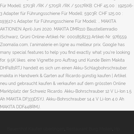
Für Modell: 5703R /RK / 5705R /RK / 5017RKB: CHF 45.00 : 192506-
3 Adapter für Führungsschiene Für Modell: 5903R: CHF 125.00 :
193517-1 Adapter für Führungsschiene Für Modell: … MAKITA
AKTIONEN April-Juni 2020. MAKITA DMR110 Baustellenradio
(Schwarz, Grün) Online-Artikel-Nr: 0001858233 Artikel-Nr: 976559.
Zoomalia.com, l'animalerie en ligne au meilleur prix. Google has
many special features to help you find exactly what you're looking
for. 9.5K likes. eine Vignette pro Auftrag und Kunde Beim Makita
DHP481RTJ handelt es sich um einen Akku-Schlagbohrschrauber.
makita in Handwerk & Garten auf Ricardo günstig kaufen | Artikel
neu und gebraucht kaufen & verkaufen auf dem grössten Online
Marktplatz der Schweiz Ricardo. Akku-Bohrschrauber 12 V Li-Ion 1.5
Ah MAKITA DF333DSYJ. Akku-Bohrschrauber 14.4 V Li-Ion 4.0 Ah
MAKITA DDF448RMJ.
Bauernhof Kaufen überlingen
,
Restaurant Burg Meilen
,
Hp