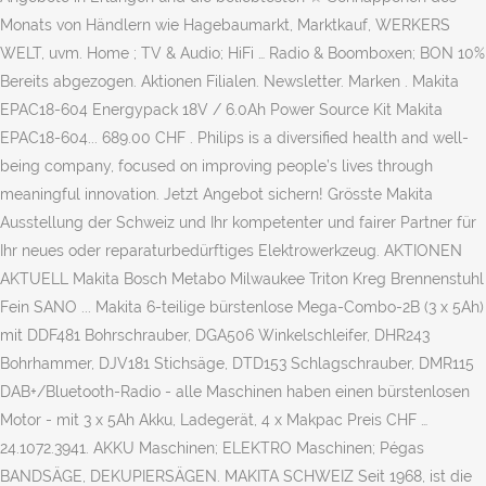
Monats von Händlern wie Hagebaumarkt, Marktkauf, WERKERS
WELT, uvm. Home ; TV & Audio; HiFi … Radio & Boomboxen; BON 10%
Bereits abgezogen. Aktionen Filialen. Newsletter. Marken . Makita
EPAC18-604 Energypack 18V / 6.0Ah Power Source Kit Makita
EPAC18-604... 689.00 CHF . Philips is a diversified health and well-
being company, focused on improving people’s lives through
meaningful innovation. Jetzt Angebot sichern! Grösste Makita
Ausstellung der Schweiz und Ihr kompetenter und fairer Partner für
Ihr neues oder reparaturbedürftiges Elektrowerkzeug. AKTIONEN
AKTUELL Makita Bosch Metabo Milwaukee Triton Kreg Brennenstuhl
Fein SANO ... Makita 6-teilige bürstenlose Mega-Combo-2B (3 x 5Ah)
mit DDF481 Bohrschrauber, DGA506 Winkelschleifer, DHR243
Bohrhammer, DJV181 Stichsäge, DTD153 Schlagschrauber, DMR115
DAB+/Bluetooth-Radio - alle Maschinen haben einen bürstenlosen
Motor - mit 3 x 5Ah Akku, Ladegerät, 4 x Makpac Preis CHF …
24.1072.3941. AKKU Maschinen; ELEKTRO Maschinen; Pégas
BANDSÄGE, DEKUPIERSÄGEN. MAKITA SCHWEIZ Seit 1968, ist die