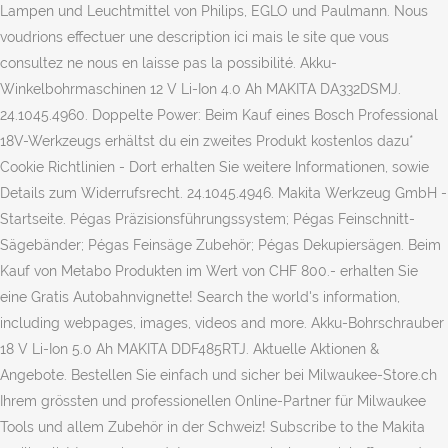
Lampen und Leuchtmittel von Philips, EGLO und Paulmann. Nous
voudrions effectuer une description ici mais le site que vous
consultez ne nous en laisse pas la possibilité. Akku-
Winkelbohrmaschinen 12 V Li-Ion 4.0 Ah MAKITA DA332DSMJ.
24.1045.4960. Doppelte Power: Beim Kauf eines Bosch Professional
18V-Werkzeugs erhältst du ein zweites Produkt kostenlos dazu*
Cookie Richtlinien - Dort erhalten Sie weitere Informationen, sowie
Details zum Widerrufsrecht. 24.1045.4946. Makita Werkzeug GmbH -
Startseite. Pégas Präzisionsführungssystem; Pégas Feinschnitt-
Sägebänder; Pégas Feinsäge Zubehör; Pégas Dekupiersägen. Beim
Kauf von Metabo Produkten im Wert von CHF 800.- erhalten Sie
eine Gratis Autobahnvignette! Search the world's information,
including webpages, images, videos and more. Akku-Bohrschrauber
18 V Li-Ion 5.0 Ah MAKITA DDF485RTJ. Aktuelle Aktionen &
Angebote. Bestellen Sie einfach und sicher bei Milwaukee-Store.ch
Ihrem grössten und professionellen Online-Partner für Milwaukee
Tools und allem Zubehör in der Schweiz! Subscribe to the Makita