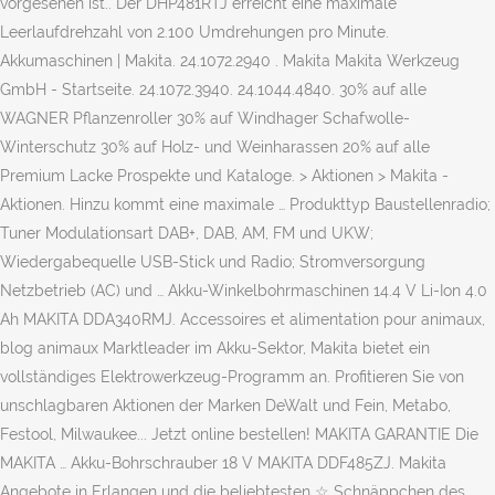
vorgesehen ist.. Der DHP481RTJ erreicht eine maximale
Leerlaufdrehzahl von 2.100 Umdrehungen pro Minute.
Akkumaschinen | Makita. 24.1072.2940 . Makita Makita Werkzeug
GmbH - Startseite. 24.1072.3940. 24.1044.4840. 30% auf alle
WAGNER Pflanzenroller 30% auf Windhager Schafwolle-
Winterschutz 30% auf Holz- und Weinharassen 20% auf alle
Premium Lacke Prospekte und Kataloge. > Aktionen > Makita -
Aktionen. Hinzu kommt eine maximale … Produkttyp Baustellenradio;
Tuner Modulationsart DAB+, DAB, AM, FM und UKW;
Wiedergabequelle USB-Stick und Radio; Stromversorgung
Netzbetrieb (AC) und … Akku-Winkelbohrmaschinen 14.4 V Li-Ion 4.0
Ah MAKITA DDA340RMJ. Accessoires et alimentation pour animaux,
blog animaux Marktleader im Akku-Sektor, Makita bietet ein
vollständiges Elektrowerkzeug-Programm an. Profitieren Sie von
unschlagbaren Aktionen der Marken DeWalt und Fein, Metabo,
Festool, Milwaukee... Jetzt online bestellen! MAKITA GARANTIE Die
MAKITA … Akku-Bohrschrauber 18 V MAKITA DDF485ZJ. Makita
Angebote in Erlangen und die beliebtesten ☆ Schnäppchen des