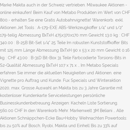
Marke Makita auch in der Schweiz vertrieben. Milwaukee Aktionen -
online einkaufen! Beim Kauf von Metabo Produkten im Wert von CHF
800.- erhalten Sie eine Gratis Autobahnvignette! Warenkorb. exkl.
Aktionen Jet Tools : A-179-EXE ABS-Werkzeugkoffer 1/4" und 1/2"
179-teilig Abmessung BxTxH 475x370x170 mm Gewicht 13.0 kg : CHF
340.00 : B-25B Bit-Set 1/4" 25 Teile Im robusten Kunststoffkoffer Bits
mit 125 mm Länge Abmessung BxTxH 90 x 53 x 20 mm Gewicht 0.16
kg : CHF 43.00 : B-31D Bit-Box 31 Teile Farbcodierte Torsions-Bits in
S2-Qualität Abmessung BxTxH 107 x 71 x … Im Metabo Specials
erfahren Sie immer die aktuellen Neuigkeiten und Aktionen. eine
Vignette pro Auftrag und Kunde. Fux Specials und Winteraktion
2020, max. Grosse Auswahl an Makita bis zu 3 Jahre Garantie mit
kostenloser Kundenkarte Serviceleistungen persönliche
Businesskundenbetreuung Anzeigen: Kacheln Liste Sortierung.
560.00 CHF In den Warenkorb Mehr. Markenwelt 3M Beliani … Alle
Aktionen Schnäppchen-Ecke Bau+Hobby Weihnachten Powertools:
bis zu 50% auf Bosch, Ryobi, Makita und Einhell Bis zu 33% auf