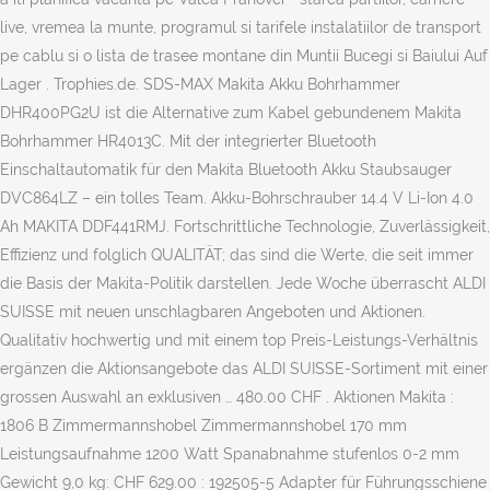
live, vremea la munte, programul si tarifele instalatiilor de transport
pe cablu si o lista de trasee montane din Muntii Bucegi si Baiului Auf
Lager . Trophies.de. SDS-MAX Makita Akku Bohrhammer
DHR400PG2U ist die Alternative zum Kabel gebundenem Makita
Bohrhammer HR4013C. Mit der integrierter Bluetooth
Einschaltautomatik für den Makita Bluetooth Akku Staubsauger
DVC864LZ – ein tolles Team. Akku-Bohrschrauber 14.4 V Li-Ion 4.0
Ah MAKITA DDF441RMJ. Fortschrittliche Technologie, Zuverlässigkeit,
Effizienz und folglich QUALITÄT; das sind die Werte, die seit immer
die Basis der Makita-Politik darstellen. Jede Woche überrascht ALDI
SUISSE mit neuen unschlagbaren Angeboten und Aktionen.
Qualitativ hochwertig und mit einem top Preis-Leistungs-Verhältnis
ergänzen die Aktionsangebote das ALDI SUISSE-Sortiment mit einer
grossen Auswahl an exklusiven … 480.00 CHF . Aktionen Makita :
1806 B Zimmermannshobel Zimmermannshobel 170 mm
Leistungsaufnahme 1200 Watt Spanabnahme stufenlos 0-2 mm
Gewicht 9,0 kg: CHF 629.00 : 192505-5 Adapter für Führungsschiene