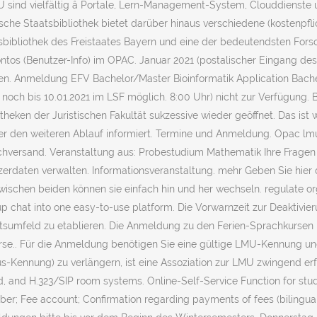
ind vielfältig â Portale, Lern-Management-System, Clouddienst
sche Staatsbibliothek bietet darüber hinaus verschiedene (kostenpfli
sbibliothek des Freistaates Bayern und eine der bedeutendsten Forsc
os (Benutzer-Info) im OPAC. Januar 2021 (postalischer Eingang des 
n. Anmeldung EFV Bachelor/Master Bioinformatik Application Bachelo
ch bis 10.01.2021 im LSF möglich. 8:00 Uhr) nicht zur Verfügung. B
heken der Juristischen Fakultät sukzessive wieder geöffnet. Das ist
r den weiteren Ablauf informiert. Termine und Anmeldung. Opac lm
uchversand. Veranstaltung aus: Probestudium Mathematik Ihre Frage
rdaten verwalten. Informationsveranstaltung. mehr Geben Sie hier 
Zwischen beiden können sie einfach hin und her wechseln. regulate o
up chat into one easy-to-use platform. Die Vorwarnzeit zur Deaktiv
sumfeld zu etablieren. Die Anmeldung zu den Ferien-Sprachkursen ist
se.. Für die Anmeldung benötigen Sie eine gültige LMU-Kennung und
nung) zu verlängern, ist eine Assoziation zur LMU zwingend erforde
 and H.323/SIP room systems. Online-Self-Service Function for stud
; Fee account; Confirmation regarding payments of fees (bilingual: 