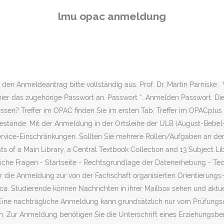
ese Veranstaltung ist vorüber. B. nach Vorlage eines Attests für e
lmu opac anmeldung
en (z. Diese kann nur in Sonderfällen (z. Abholzeiten Bei Bestellun
ängig verfügbar ist auch das â¦ Home Page Fakultät für Chemie und
Anmeldung für Klausuren/ online Hausarbeiten im LSF nur noch bis
r Passwort auf ein von Ihnen gewähltes zu ändern. 27. Wichtig: Um 
llungen, Rückgaben oder Vormerkungen möglich. Hier können Sie sic
 den Anmeldeantrag bitte vollständig aus. Prof. Dr. Martin Parniske
hier das zugehörige Passwort an. Passwort *. Anmelden Passwort. Di
en? Treffer im OPAC finden Sie im ersten Tab, Treffer im OPACplus find
bestände. Mit der Anmeldung in der Ortsleihe der ULB (August-Bebel
rvice-Einschränkungen. Sollten Sie mehrere Rollen/Aufgaben an de
ts of a Main Library, a Central Textbook Collection and 13 Subject L
iche Fragen - Startseite - Rechtsgrundlage der Datenerhebung - Te
ur die Anmeldung zur von der Fachschaft organisierten Orientierung
(ca. Studierende können Nachrichten in ihrer Mailbox sehen und aktue
. Eine nachträgliche Anmeldung kann grundsätzlich nur vom Prüfung
Zur Anmeldung benötigen Sie die Unterschrift eines Erziehungsbere