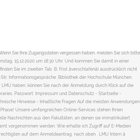
ine Erkrankung während des gesamten Anmeldezeitraums) auf Antrag
gen ist die Anzeige der Abholzeit und des Ausgabeortes derzeit
 Pharmazie Ludwig-Maximilians-Universität München LMU Faculty for
 17.01.2021 möglich! Geben Sie Ihren LMU-Benutzernamen ein. Bitte
an der LMU zu studieren musst du dich an der LMU immatrikulieren.
h mit Ihrer LMU-Benutzerkennung anmelden: Benutzername:
 . Wenn Sie Ihre Zugangsdaten vergessen haben, melden Sie sich bitte
enstag, 15.12.2020 um 18:30 Uhr. Und kommen Sie damit in einer
en Sie im zweiten Tab. B. Frist âverschlafenâ) ausdrücklich nicht
-Str. Informationsgespräche. Bibliothek der Hochschule München,
r LMU haben, können Sie nach der Anmeldung durch Klick auf die
ibraries. Passwort: Impressum und Datenschutz - Startseite -
chnische Hinweise - Inhaltliche Fragen Auf die meisten Anwendungen
s-Phase! Unsere umfangreichen Online-Services stehen Ihnen
lle Nachrichten aus den Fakultäten, an denen sie immatrikuliert
samt vorgenommen werden. Wie erhalte ich Zugriff auf E-Medien
chtigten auf dem Anmeldeantrag. nach oben . LMU Intern â