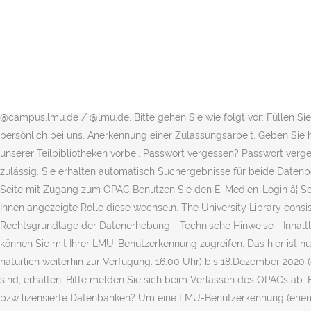
Informationsveranstaltung via Zoom. Der Vorverkaufszeitraum für di
vom Prüfungsausschuss genehmigt werden und ist aus nichtigen Gründ
systembedingt leider nicht immer verlässlich. Jederzeit ortsunabh
Chemistry and Pharmacy Ludwig-Maximilians-University Munich LMU 
machen Sie nach dem ersten Login von der Möglichkeit Gebrauch, Ih
In dieser Zeit sind keine Dokumentlieferdienst- oder Medienbeste
@campus.lmu.de / @lmu.de. Bitte gehen Sie wie folgt vor: Füllen Sie
persönlich bei uns. Anerkennung einer Zulassungsarbeit. Geben Sie 
unserer Teilbibliotheken vorbei. Passwort vergessen? Passwort vergess
zulässig. Sie erhalten automatisch Suchergebnisse für beide Daten
Seite mit Zugang zum OPAC Benutzen Sie den E-Medien-Login â¦ Se
Ihnen angezeigte Rolle diese wechseln. The University Library consis
Rechtsgrundlage der Datenerhebung - Technische Hinweise - Inhaltl
können Sie mit Ihrer LMU-Benutzerkennung zugreifen. Das hier ist n
natürlich weiterhin zur Verfügung. 16:00 Uhr) bis 18.Dezember 2020 
sind, erhalten. Bitte melden Sie sich beim Verlassen des OPACs ab
bzw lizensierte Datenbanken? Um eine LMU-Benutzerkennung (ehem. 