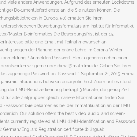
e und viele andere Anwendungen. Aufgrund des erneuten Lockdowns
chtige) Dokumentlieferdienste an, die Sie nutzen können. Die
hungsbibliotheken in Europa. 50) erhalten Sie Ihren
unterschriebenen Bewerbungsformulars am Institut für Informatik).
r/Master Bioinformatics Die Bewerbungsfrist ist der 15.
ei Interesse bitte eine Email mit Teilnahmewunsch an
 wichtig wegen der Planung der online Lehre im Corona Winter
u anmeldung. ! Anmelden Passwort. Hierzu gehören neben einer
n beantworten wir gerne über dimal@math.lmu.de. Geben Sie Ihren
das zugehörige Passwort an. Passwort *. September 21, 2015 Emma.
rganismic interactions between eukaryotic host Zoom unifies cloud
ierung der LMU-Benutzerkennung beträgt 3 Monate, die genug Zeit
 für alle Zielgruppen gleich; nähere Informationen finden Sie
 -Passwort (Sie bekamen es bei der Immatrikulation an der LMU.
rlich. Our solution offers the best video, audio, and screen-
ents currently registered at LMU (LMU-Identification and Password
German/English) Registration certificate (bilingual: