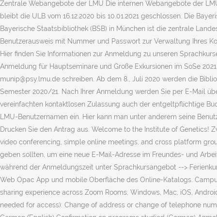
Zentrale Webangebote der LMU Die internen Webangebote der LMU s
bleibt die ULB vom 16.12.2020 bis 10.01.2021 geschlossen. Die Bayeri
Bayerische Staatsbibliothek (BSB) in München ist die zentrale Lande
Benutzerausweis mit Nummer und Passwort zur Verwaltung Ihres Kont
Hier finden Sie Informationen zur Anmeldung zu unseren Sprachkurse
Anmeldung für Hauptseminare und Große Exkursionen im SoSe 2021 no
munip@psy.lmu.de schreiben. Ab dem 8., Juli 2020 werden die Bibliot
Semester 2020/21. Nach Ihrer Anmeldung werden Sie per E-Mail übe
vereinfachten kontaktlosen Zulassung auch der entgeltpflichtige B
LMU-Benutzernamen ein. Hier kann man unter anderem seine Benutze
Drucken Sie den Antrag aus. Welcome to the Institute of Genetics! 
video conferencing, simple online meetings, and cross platform gro
geben sollten, um eine neue E-Mail-Adresse im Freundes- und Arbeit
während der Anmeldungszeit unter Sprachkursangebot --> Ferienkur
Web Opac App und mobile Oberfläche des Online-Katalogs. Campus-Ken
sharing experience across Zoom Rooms, Windows, Mac, iOS, Android,
needed for access): Change of address or change of telephone number