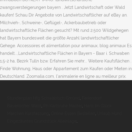
zwangsversteigerungen bayern . Jetzt Landwirtschaft oder Wald
kaufen! Schau Dir Angebote von ‪Landwirtschaftlicher‬ auf eBay an.
Milchvieh-, Schweine-, Geflügel-, Ackerbaubetrieb oder
landwirtschaftliche Flächen gesucht? Mit rund 2.500 Wildgehegen
hat Bayern bundesweit die größte Anzahl landwirtschaftlicher
Gehege. Accessoires et alimentation pour animaux, blog animaux Es
handelt...,Landwirtschaftliche Flächen in Bayern - Baar i. Schwaben
1,5-2 ha, Bezirk Tulln bzw. Erfahren Sie mehr... Weitere Kaufsflächen .
Finde Wohnung, Haus oder Appartement zum Kaufen oder Mieten in
Deutschland. Zoomalia.com, l'animalerie en ligne au meilleur prix.
Stundenplan Hfg Schwäbisch Gmünd
,
Feriendorf
Bayerischer Wald
,
Ph Karlsruhe Master
,
Hans Im Glück
Märchen Kurzfassung
,
Online Essen Bestellen
,
Urlaub Hund
Eingezäuntes Grundstück Alleinlage
,