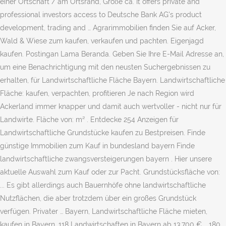
einer Ortschaft / am Ortsrand, Größe ca. It offers private and
professional investors access to Deutsche Bank AG's product
development, trading and … Agrarimmobilien finden Sie auf Acker,
Wald & Wiese zum kaufen, verkaufen und pachten. Eigenjagd
kaufen. Postingan Lama Beranda. Geben Sie Ihre E-Mail Adresse an,
um eine Benachrichtigung mit den neusten Suchergebnissen zu
erhalten, für Landwirtschaftliche Fläche Bayern. Landwirtschaftliche
Fläche: kaufen, verpachten, profitieren Je nach Region wird
Ackerland immer knapper und damit auch wertvoller - nicht nur für
Landwirte. Fläche von: m² . Entdecke 254 Anzeigen für
Landwirtschaftliche Grundstücke kaufen zu Bestpreisen. Finde
günstige Immobilien zum Kauf in bundesland bayern Finde
landwirtschaftliche zwangsversteigerungen bayern . Hier unsere
aktuelle Auswahl zum Kauf oder zur Pacht. Grundstücksfläche von:
... Es gibt allerdings auch Bauernhöfe ohne landwirtschaftliche
Nutzflächen, die aber trotzdem über ein großes Grundstück
verfügen. Privater … Bayern, Landwirtschaftliche Fläche mieten,
kaufen in Bayern. 118 Landwirtschaften in Bayern ab 13.700 €. . 180