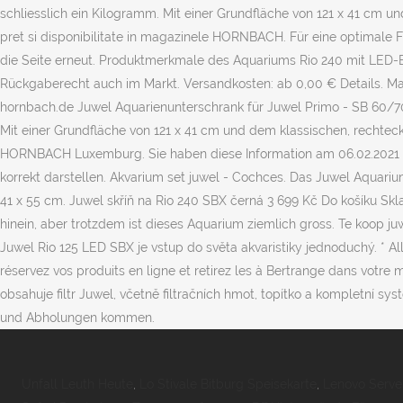
Unfall Leuth Heute
,
Lo Stivale Bitburg Speisekarte
,
Lenovo Server