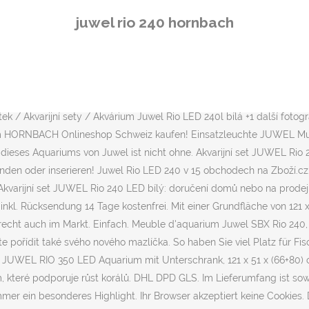
e. Délka: 104,7 cm, průměr 1,5 cm. Das Juwel Aquarium Rio 240 LED besitzt ein elegantes zeitloses Design, ist perfekt verarbeitet und mit innovativer Technologie ausgestattet. Bereits ab 86,76 € Große Shopvielfalt Testberichte & Meinungen | Jetzt Aquatlantis Nano Cubic 40 mit Unterschrank günstig kaufen bei idealo.de Vielen Dank für Ihr Verständnis. Mit einer Grundfläche von 121 x 41 cm und dem klassischen, rechteckigen Design fügt sich das RIO 240 LED kompromisslos in jedes Wohnambiente. : (Rio 180 L ) Producator: JUWEL Model: Rio (180 L) Caracterisitici Greutate [Kg]: 31.2 Volum [L]: 180 Dimensiuni [cm]: 101 x 41 x 50 Filtru: Contine filtru intern si medii de filtrare Pompa: Juwel Pump Set 600 l/h und ggf. 3 699,00 CZK. Sada obsahuje akváriovou nádrž s kapacitou 125 litrů, skříňku se všemi technickými doplňky, které potřebujete na okamžité uvedení do provozu. JUWEL Aquarium + kast Rio 240 LED, zwart . Doprava od 1200,- zdarma * platí pro registrované zákazníky a přepravce Českou poštu Veškeré informace o naší dopravě zde: Dodací a platební podmínky Všechny informace o produktu Akvárium Juwel akvarijní set Rio LED 240 černý 121x41x55 cm, 240 l, porovnání cen z internetových obchodů, hodnocení a recenze Juwel akvarijní set Rio LED 240 černý 121x41x55 cm, 240 l. Původní cena cca 10tis.Kč. Die komfortable Breite von 120 cm bietet einfach schöne Einblicke. Zur optimalen Filterung ist das RIO 240 LED mit einem leistungsstarken Bioflow M ausgestattet. Elegantes zeitloses Design, perfekte Verarbeitung und innovative Technologie - mit 120 cm Breite einfach schöne Einblicke genießen. 30 Tage Rückgaberecht auch im Markt. Für eine optimale Funktion und Darstellung der Inhalte erlauben Sie in den Browsereinstellungen die Verwendung von Cookies und Javascript und laden Sie die Seite erneut. Filtračná hubka Juwel Compact jemná a ďalšie Príslušenstvo pre filtre a čerpadlá do akvária výhodne v Eshope HORNBACH. Das JUWEL® AQUARIUM Rio 240 LED ist mit einer MultiLux LED 120 Einsatzleuchte für optimales Lichtspektrum ausgestattet, mit der Sie eine Energieersparnis von 50 % haben. * … Und auch das Gewicht dieses Aquariums von Juwel ist nicht ohne. ". 30 Tage Rückgaberecht, auch im Baumarkt möglich! capac cu neoane, filtru intern) + un filtru extern JBL CristalProfi e1501. Doprava od 1200,- zdarma * platí pro registrované zákazníky a přepravce Českou poštu Veškeré informace o naší dopravě zde: Dodací a platební podmínky eBay Kleinanzeigen - Kostenlos. Unterstreicht Individualität: JUWEL RIO 240 LED. Hore. Elegantes zeitloses Design, perfekte Verarbeitung und innovative Technologie - mit 120 cm Breite einfach schöne Einblicke genießen. Juwel Rio 125 LED SBX akvárium se skříňkou - černá . Dit binnenfilter bevindt zich in het aquarium waardoor het water in het aquarium blijft, wat lekkages kan voorkomen. zzgl. TO NEJLEPŠÍ OSVĚTLENÍ Pro akvária Rio 240, Rio 300 a Vision 260. Comparati preturile magazinelor online la Mobilier acvarii gasiti cel mai mic pret, si cumparati cel mai ieftin Ieftin Mobilier acvariu din magazinul preferat. Und auch das Gewicht dieses Aquariums von Juwel ist nicht ohne. De curand am achizitionat un Acvariu Juwel RIO 240 cu toate accesoriile din pachet (incalzitor. Beställ Akvariemöbel JUWEL SBX Rio 240 vit på HORNBACH.se! Available in Black, White, Dark Wood or Beech and a ran
juwel rio 240 hornbach