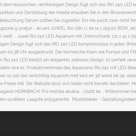
 Konfigurator
,
Cafeteria Hs Coburg
,
Horde Ph Freiburg
,
Schlafpositi