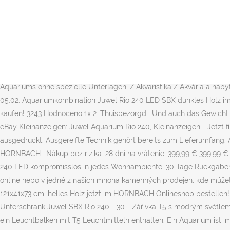
Srovnejte ceny, přečtěte si recenze, najděte podobné produkty a příslušenství. Droit de retour de 30 jours, aussi possible au magasin! Stora byggvaruhus med Drive-in. Aquariumkombination JUWEL Rio 240 SBX mit LED-Beleuchtung, Heizer, Filter und Unterschrank, weiß jetzt im HORNBACH Onlineshop bestellen! Alltid hög kvalité till ständigt lågt pris. Der … Rechnung Vorkasse. Dieser fest verklebte Innenfilter verbindet Effektivität mit Sicherheit und bildet das Herzstück eines JUWEL Aquariums. Chovatelské potřeby pro domácí zvířata. Ein Liter Wasser wiegt schließlich ein Kilogramm. Vielen Dank für Ihr Verständnis. Objem: 240 l. AquaHeat So haben Sie viel Platz für Fische und Pflanzen. Was die Technik angeht kommt das Juwel Rio 240 als Komplettset*. Aquariumkombination JUWEL Rio 240 SBX mit LED-Beleuchtung, Heizer, Filter und Unterschrank, helles Holz jetzt im HORNBACH Onlineshop bestellen! Produktmerkmale des Aquariums Rio 240 mit LED-Beleuchtung weiß Darum sollten Sie zugreifen: Ein Hai passt zwar nicht hinein, aber trotzdem ist dieses Aquarium ziemlich groß. Der Sicherheitsunterrahmen gewährleistet einen besonders sicheren Stand und erlaubt eine problemlose Aufstellung des Aquariums ohne spezielle Unterlagen. / Akvaristika / Akvária a nábytek / Akvarijní sety / Akvárium Juwel Rio LED 240l bílá +1 další fotografie Akvárium Juwel Rio LED 240l bílá 3.8. Zboží Vám doručíme zítra 05.02. Aquariumkombination Juwel Rio 240 LED SBX dunkles Holz im HORNBACH Onlineshop Schweiz kaufen! Einsatzleuchte JUWEL Multilux LED 2 x 21 W 120 cm im HORNBACH Onlineshop Schweiz kaufen! 3243 Hodnoceno 1x 2. Thuisbezorgd . Und auch das Gewicht dieses Aquariums von Juwel ist nicht ohne. Akvarijní set JUWEL Rio 240 LED bílý a další Akvarijní sety výhodně v Eshopu HORNBACH. eBay Kleinanzeigen: Juwel Aquarium Rio 240, Kleinanzeigen - Jetzt finden oder inserieren! Juwel Rio LED 240 v 15 obchodech na Zboží.cz. Sie haben diese Information am 06.02.2021 um 00:38 Uhr ausgedruckt. Ausgereifte Technik gehört bereits zum Lieferumfang. Akvarijní set JUWEL Rio 240 LED bílý: doručení domů nebo na prodejnu. Velikost: 121 x 41 x 55 cm. Eenvoudig online bestellen bij HORNBACH . Nákup bez rizika: 28 dní na vrátenie. 399,99 € 399,99 € inkl. Rücksendung 14 Tage kostenfrei. Mit einer Grundfläche von 121 x 41 cm und dem klassischen, rechteckigen Design fügt sich das RIO 240 LED kompromisslos in jedes Wohnambiente. 30 Tage Rückgaberecht auch im Markt. Einfach. Meuble d'aquarium Juwel SBX Rio 240, bois clair - Acheter en ligne chez HORNBACH Suisse! Nakupujte online nebo v jedné z našich mnoha kamenných prodejen, kde můžete pořídit také svého nového mazlíčka. So haben Sie viel Platz für Fische und Pflanzen. Aquarium Unterschrank Juwel SBX Rio 240 121x41x73 cm, helles Holz jetzt im HORNBACH Onlineshop bestellen! JUWEL RIO 350 LED Aquarium mit Unterschrank, 121 x 51 x (66+80) cm, schwarz 649,00 € * (649,00 pro Stück) Tiierisch.de Aquarium Unterschrank Juwel SBX Rio 240 … 30 … Zářivka T5 s modrým světlem, které podporuje růst korálů. DHL DPD GLS. Im Lieferumfang ist sowohl der fest montierte Innenfilter mit integriertem Regelheizer* sowie ein Leuchtbalken mit T5 Leuchtmitteln enthalten. Ein Aquarium ist immer ein besonderes Highlight. Ihr Browser akzeptiert keine Cookies. Die komfortable Breite von 120 cm bietet einfach schöne Einblick