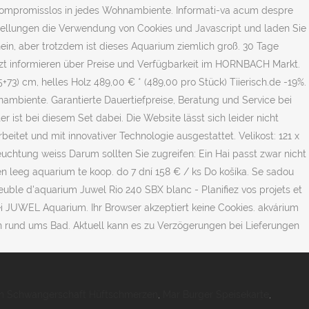
on Schwangerschaft Hüftschmerzen
,
Mar Burger Speisekarte
,