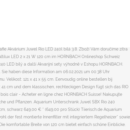
ge of shapes and sizes, there is no doubt a Juwel aquarium for every location. Versandkosten, Serienausstattung: Beleuchtung, Heizer/Heizstab, Filtersystem inklusive Umwälzpumpe, Unterschrank. Lokal. Er folgt dem Prinzip "Das Wasser bleibt im Aquarium!" Dekorative Einrichtung mal anders in diesem Aquarium bauen Sie sich eine eigene Unterwasserlandschaft. Het Bioflow M filtersystem heeft 5 verschillende soorten filtermedium en een geruisloze krachtige Ecoflow 600 circulatiepomp. Juwel Acvariu Led Rio 240 Alb Design clasic, tehnologie perfectionista si executie atenta - acvariul RIO pune discret in valoare lumea subacvatica pe care ati configurat-o. und ggf. Juwel Aquarium Rio 240 LED is een aquarium dat uitgevoerd is met een sterk Bioflow M filtersystem. Und auch das Gewicht dieses Aquariums von Juwel ist nicht ohne. Díky tomu tvoří základ každého akvária JUWEL. Společenské akvárium - velká akvária - V roku 2012 som si kupil svoje prve akvarium. Aquarium einrichten, JUWEL Aquarium, Rio 180Einfache und nachvollziehbare Schritt für Schritt Anleitung zur Einrichtung des Rio 180 von JUWEL Aquarium. 30 dagen Bedenktijd Der Sicherheitsunterrahmen gewährleistet einen besonders sicheren Stand und erlaubt eine problemlose Aufstellung des Aquariums ohne spezielle Unterlagen. MwSt. … Akvarium Rio 240 černé 240 L Jedná se o luxusní interiérové akvárium, které je vhodné do všech místností. Filtračná hubka Juwel Compact jemná: doručenie domov alebo na predajňu. Mobilier acvariu magazine, preturi, oferte. Moderná skrinka pod akvárium Juwel Rio 240 Rozmer: 121x41x73cm Cena dopravy : 8€ 4022573501285. Versand. Also können Sie direkt starten und überlegen, was rein soll ins Aquarium. 30 Tage Rückgaberecht, auch im Baumarkt möglich! Garantierte Dauertiefpreise, Beratung und Service bei HORNBACH. Jetzt informieren über Preise und Verfügbarkeit im HORNBACH Markt. Mit einer Grundfläche von 121 cm x 41 cm und dem klassischen, rechteckigen Design fügt sich das Rio 240 LED kompromisslos in jedes Wohnambiente. Filtrace: JBL e1501, výměna jednoho koše akvacitu za keramiku Sera. Aktuelle Infos zur Lage in Deinem Markt. Die Website lässt sich leider nicht korrekt darstellen. € 245,00 30 dec. … JUWEL Rio 240 LED Aquarium, 240 Liter, dun­kel­braun. Kit complet d'aquarium Juwel Rio 240 LED SBX blanc - Planifiez vos projets et réservez vos produits en ligne et retirez les à Bertrange dans votre magasin HORNBACH! Für eine optimale Funktion und Darstellung der Inhalte erlauben Sie in den Browsereinstellungen die Verwendung von Cookies und laden Sie die Seite erneut. Acvariul JUWEL Rio 240 iluminare cu LED, pompa, filtru, incalzitor, fara dulap inferior, negru si alte produse din departamentul Acvarii & bazine din sticla. Aquarium Unterschrank Juwel SBX Rio 240 121x41x73 cm, weiß jetzt im HORNBACH Onlineshop bestellen! Aquariumkombination JUWEL Rio 240 SBX mit LED-Beleuchtung, Heizer, Filter und Unterschrank helles Holz und weitere Sortimente aus dem Bereich Aquarium Komplettsets. Krmení: Živé patentky a koretra, nebo mražené žábronožky, vločkové krmiva Sera, Tetra nebo jiné. Acvariu Juwel Rio 180 LED cu sistem de iluminat, pompa, filtru, incalzitor, fara dulap inferior, alb disponibil online la HORNBACH! Aktuelle Infos zur Lage in Deinem Markt. Musterbäder - Gestaltungsideen rund ums Bad. Aktuell k