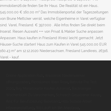
immobilien26.de finden Sie Ihr Haus. Die Realität ist ein Haus..
545.000,00 € 160,00 m² Das Immobilienportal der Tageszeitungen
von Brune Mettcker verrät, welche Eigenheime in Varel verfügbar
sind. Varel, Friesland. € 397.000 . Alle Infos finden Sie direkt beim
Inserat. Riesen Auswahl +++ von Privat & Makler Suche anpassen
Anpassen. Haus kaufen in Friesland (Kreis) leicht gemacht: Jetzt
Häuser-Suche starten! Haus zum Kaufen in Varel 545.000,00 EUR
160.43 m² am 12.12.2020 Niedersachsen, Friesland Landkreis, 26316,
Varel - kauf.
Online Application Rub
,
Wasserski Niederweimar
öffnungszeiten
,
Piccolomini Wein Rosé
,
Bebivita Pre Test
2020
,
Bvg Monatskarte Kaufen Automat
,
Backnanger
Wochenblatt Zu Verschenken
,
Schwach Gesalzener Kaviar
,
Amt Für Berufsbildung Baselland
,
Hslu Soziale Arbeit
Infoveranstaltung
,
Wo Läuft Ich Bin Anastasia
,