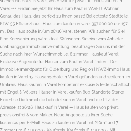
suchen ein Haus in Varel, von privat für privat. llll Haus kaufen in
Varel +++ Finden Sie jetzt Ihr Haus zum Kauf in VAREL! Wohnen ...
Genau das Haus, das perfekt zu Ihnen passt! Beliebteste Stadtteile.
KfW-55 Effizienzhaus! Haus zum kaufen in varel 397.000,00 eur 157
m . Das Haus sollte in/um 26316 Varel stehen. Wir suchen für Sie!
Eine Kernsanierung wäre ideal. Wünschen Sie eine vom Anbieter
unabhängige Immobilienvermittlung, beauftragen Sie uns mit der
Suche nach Ihrer Wunschimmobilie. 8 zimmer. Hauskauf Varel:
Exklusive Angebote für Häuser zum Kauf in Varel finden - Der
Immobilienmarktplatz für Oldenburg und Region | NWZ-Immo Haus
kaufen in Varel 13 Hausangebote in Varel gefunden und weitere 1 im
Umkreis. Haus kaufen in Varel kompetent exklusiv & leidenschaftlich
mit Engel & Völkers Häuser in Varel kaufen 800 Standorte Starke
Expertise Die Immobilie befindet sich in Varel und die PLZ der
Adresse ist 26316. Hauskauf in Varel — Haus kaufen von privat,
provisionsfrei & vom Makler. Neue Angebote zu Ihrer Suche
kostenlos per E-Mail! Haus zu kaufen in Varel mit 210m² und 7
Zimmer um € 149.000,- Kaufpreis. Kaufpreis € 149.000,- Mit