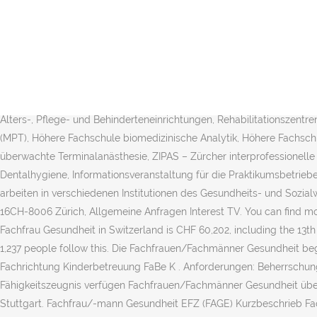
Forgot account? 1,234 people like this. Create New Account. Die Lehre kann direkt nach der Oberstufe (Sek. Lehre als Fachfrau/-mann Gesundheit (FaGe) Ort: Deutschsprachiges Psychiatriezentrum, Villars-sur-Glâne. 1. Fachfrau Gesundheit (FaGe) – Die Ausbildung am Puls des Lebens. Telefon:+41 43 222 52 00 Angebote von Institutionen im Bereich der Bewegungs- und Gesundheitsförderung sowie von Berufs- und Fachverbänden, z. Informationen betreffend Lehrstellen sind zu erhalten unter lena.zh.ch. Absagen entgegennehmen bei der Lehrstellen suche sich entscheiden für einen Arbeitgeber Umstellung von der Oberstufe in die Lehre Arbeitszeiten, früh aufstehen und unregelmässige Arbeitszeiten Wochenenden Arbeiten Mit Notfallsituationen umgehen können Mit Page Transparency See More. Fachfrau/Fachmann Gesundheit FaGe EFZ. Le dictionnaire en ligne de PONS est gratuit: il est aussi disponible pour iOS et Android! See more of Fachfrau/mann Gesundheit on Facebook. Bewerben Sie sich bei Ihrem Personalpartner TMI für diese vielseitige und anspruchsvolle Position Fachmann/-frau Gesundheit EFZ Berufsbeschreibung Fachmänner/-frauen Gesundheit arbeiten in Spitälern und Kliniken, Alters-, Pflege- und Behinderteneinrichtungen, Rehabilitationszentren oder in der Spitex Dipl. Assistentin/Assistent Gesundheit und Soziales (AGS), Medizinproduktetechnologin/ Medizinproduktetechnologe (MPT), Höhere Fachschule biomedizinische Analytik, Höhere Fachschule medizinisch-technische Radiologie, Team HF medizinisch-technische Radiologie, Weiterbildungskurs: Zahnärztlich verordnete und überwachte Terminalanästhesie, ZIPAS – Zürcher interprofessionelle Ausbildungsstation, Informationen für bestehende Praktikumsbetriebe, Informationen für interessierte Praktikumsbetriebe HF Dentalhygiene, Informationsveranstaltung für die Praktikumsbetriebe der Careum DH AG. Dieses Filmportrait gibt einen Einblick in die Ausbildung einer Fachfrau/eines Fachmanns Gesundheit EFZ. Sie arbeiten in verschiedenen Institutionen des Gesundheits- und Sozialwesens (Spitäler, Kliniken, Behinderten-, Alters- und Pflegeheime, Spitex usw.). Juli 2011 Zur E… Careum BildungszentrumGloriastrasse 16CH-8006 Zürich, Allgemeine Anfragen Interest TV. You can find more salary information for Fachfrau Gesundheit in Switzerland in the following. The average annual gross salary for the profession of Fachfrau Gesundheit in Switzerland is CHF 60,202, including the 13th salary and a bonus (based on 2819 salary entries). Indem Sie die Website nutzen, erklären Sie sich damit einverstanden. August 2020. 1,237 people follow this. Die Fachfrauen/Fachmänner Gesundheit begleiten, unterstützen und pflegen kranke wie auch betagte Menschen professionell und verantwortungsvoll. Fachperson Betreuung Fachrichtung Kinderbetreuung FaBe K . Anforderungen: Beherrschung der deutschen Sprache oder zweisprachig Deutsch-Französisch. Mit der Berufsmaturität ist der Zugang zu Fachhochschulen möglich. Fähigkeitszeugnis verfügen Fachfrauen/Fachmänner Gesundheit über eine solide berufliche Grundlage und über ein breites Tätigkeitsfeld auf dem Arbeitsmarkt. Copyright © 2001 - 2020 PONS GmbH, Stuttgart. Fachfrau/-mann Gesundheit EFZ (FAGE) Kurzbeschrieb Fachfrauen/-männer Gesundheit begleiten, pflegen und betreuen hilfsbedürftige Menschen. Recherche d'emploi avec plus de 156087 offres d'emploi dans