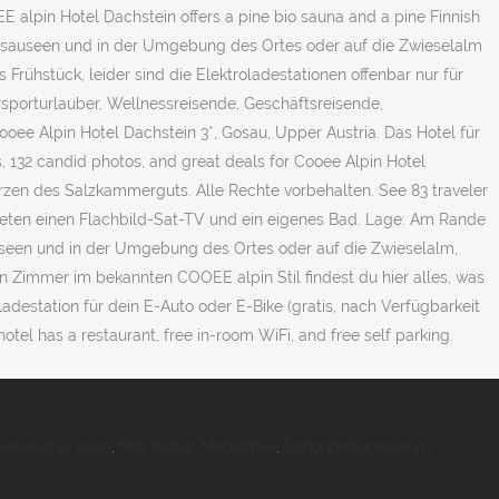
Reiseatlas 2020
,
Mdr Kultur Mediathek
,
Schönheitsideale Im