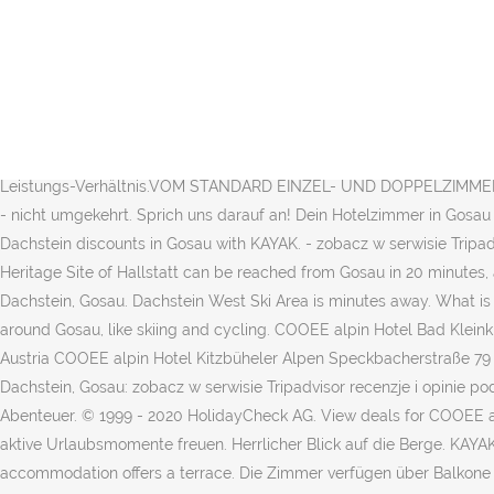
Alle Hotelinfos COOEE alpin Hotel Dachstein Hotelbilder von COOEE alpin Hotel Dachstein Bewertungen von COOEE alpin Hotel Dachstein Katalog-Informationen. Wir kommen gern wieder in eines dieser Häuser! the hotel sports hire shop and storage room are very convenient with boot heaters and ski racks. Alle Angaben ohne Gewähr und ohne Prüfung durch HolidayCheck. COOEE alpin Hotel Bad Kleinkirchheim Dorfstraße 78 9546 Bad Kleinkirchheim Austria Opening 18.12.20 COOEE alpin Hotel Dachstein Gosauseestraße 15 4824 Gosau Austria COOEE alpin Hotel Kitzbüheler Alpen Speckbacherstraße 79 6380 St. Johann Austria COOEE alpin Hotel Bad Kleinkirchheim Dorfstraße 78 9546 Bad Kleinkirchheim Österreich Eröffnung 18.12.20 COOEE alpin Hotel Dachstein Gosauseestraße 15 4824 Gosau Österreich COOEE alpin Hotel … In der Ferne die Berge, sehr malerisch. … COOEE alpin Hotel Bad Kleinkirchheim Dorfstraße 78 9546 Bad Kleinkirchheim Österreich Eröffnung 18.12.20 COOEE alpin Hotel Dachstein Gosauseestraße 15 4824 Gosau Österreich COOEE alpin Hotel Kitzbüheler Alpen … Dies gehört zum Konzept aller COOEE alpin Hotels und ist Grundlage für unser unschlagbares Preis-Leistungs-Verhältnis.VOM STANDARD EINZEL- UND DOPPELZIMMER, BIS ZUM FAMILIEN- UND SUPERIOR-ZIMMER: FÜHL DICH WOHL!Die Zimmer im COOEE alpin Hotel Dachstein passen sich an dich an - nicht umgekehrt. Sprich uns darauf an! Dein Hotelzimmer in Gosau zum WohlfühlenWohnlich, geräumig, viel Holz und warme Farben - was braucht der Mensch mehr? Search for COOEE alpin Hotel Dachstein discounts in Gosau with KAYAK. - zobacz w serwisie Tripadvisor recenzje podróżników (98), autentyczne zdjęcia (141) i doskonałe oferty dotyczące hoteli w tym miejscu. The UNESCO World Heritage Site of Hallstatt can be reached from Gosau in 20 minutes, and even the Mozart’s birthplace Salzburg in one hour. Freundliche Kellnerin! Now $80 (Was $̶1̶2̶6̶) on Tripadvisor: Cooee Alpin Hotel Dachstein, Gosau. Dachstein West Ski Area is minutes away. What is the average rating of COOEE alpin Hotel Dachstein? Guests at COOEE alpin Hotel Dachstein will be able to enjoy activities in and around Gosau, like skiing and cycling. COOEE alpin Hotel Bad Kleinkirchheim Dorfstraße 78 9546 Bad Kleinkirchheim Austria Opening 18.12.20 COOEE alpin Hotel Dachstein Gosauseestraße 15 4824 Gosau Austria COOEE alpin Hotel Kitzbüheler Alpen Speckbacherstraße 79 6380 St. Johann Austria 266 zł za noc (najniższe ostatnio wyszukane ceny dla tego hotelu). Hotele w pobliżu Cooee Alpin Hotel Dachstein, Gosau: zobacz w serwisie Tripadvisor recenzje i opinie podróżników (4 038), autentyczne zdjęcia (2 957) i doskonałe oferty na wakacje i noclegi w 669 hotelach … Deine Aktivhotels für alpine Abenteuer. © 1999 - 2020 HolidayCheck AG. View deals for COOEE alpin Hotel Dachstein, including fully refundable rates with free cancellation. In St. Johann in Tirol kannst du dich auf unvergessliche, aktive Urlaubsmomente freuen. Herrlicher Blick auf die Berge. KAYAK searches hundreds of travel sites to help you find and book the hotel deal at COOEE alpin Hotel Dachstein that suits you best. The accommodation offers a terrace. Die Zimmer verfügen über Balkone oder Patios. ... Hotels in der Nähe von COOEE alpin Hotel Dachstein. Ihr Feedback hilft uns dabei, HolidayCheck besser zu machen! COOEE alpin Hotel Bad Kleinkirchheim Dorfstraße 78 9546 Bad Kleinkirc