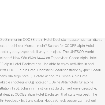
lose Parkplätze direkt am Hotel… Enjoy free WiFi, free parking, and a restaurant. a satisface si sunt ideale atat pt. Hotel COOEE alpin Dachstein nalazi se u mjestu Gosau, a obuhvaća restoran, fitness-centar, bar i zajednički salon. Flachau ligger 49 km fra hotellet, og der er 14 km til Hallstatt. Ihr Feedback hilft uns dabei, HolidayCheck besser zu machen! In unseren Superior Zimmern bieten wir auch die Möglichkeit, in komfortablen Stockbetten im Raum zu viert in einem Zimmer zu übernachten. Super! Gostima su na raspolaganju terasa, besplatan WiFi i besplatno privatno parkiralište. Alle Rechte vorbehalten. The accommodation offers a terrace. 218m. Mo-Fr: 09:00-19:00 Uhr • Sa/So/Feiertage: 09:00-15:00 Uhr • 24.-26.12. Das Frühstück und Abendessen entsprechen gutem Standard. ... HolidayCheck … Cooee Alpin Hotel Dachstein, Gosau: Zobrazte 98 recenzí zákazníků, 141 fotografií cestovatelů a skvělé nabídky pro zařízení Cooee Alpin Hotel Dachstein, které se v Gosau umístilo jako 3. z 6 hotely a je ohodnocené na Tripadvisor jako 4 z 5 View deals for COOEE alpin Hotel Dachstein, including fully refundable rates with free cancellation. Families enjoy the breakfast. 13K likes. Der imposante Gebirgszug Gosaukamm am Talende ist ein besonderer Blickfang. Der Wellnessbereich lädt zum Entspannen nach einem aktiven Urlaubstag ein … Super! Das Hotel allgemein. Bitte lesen Sie vor der Buchung die verbindlichen, Kostenloser WLAN-Internetzugang inklusive, HolidayCheck steht für geprüfte Qualität, Sicherheit und Transparenz, Die Auszeichnung der weltweit beliebtesten Hotels auf Basis von 950.000 Hotelbewertungen, Skischule Russbach - Ski- und Snowboardschule. Den nærmeste lufthavn er Salzburg W. A. Mozart Lufthavn, som ligger 66 km fra COOEE alpin Hotel Dachstein. Liebe Grüße aus dem Gosautal das Cooee alpin Dachstein Team. Welche … Alles sehr sauber! Familienhotel in schöner Lage zum Skigebiet Dachstein. Ein Paradies für Skifahrer, auf die in … COOEE alpin Hotel Dachstein har sauna. COOEE alpin Hotel Dachstein is also situated in a proximity of Hallstatt – the UNESCO World Heritage city. Es bietet dir - nicht weit vom Weltkulturerbe Hallstatt entfernt - zu allen Jahreszeiten die idealen Voraussetzungen für deinen Lieblingssport. Now $59 (Was $̶9̶7̶) on Tripadvisor: Cooee Alpin Hotel Dachstein, Gosau. Sve sobe imaju TV ravnog ekrana sa satelitskim programima i vlastitu kupaonicu. ... Hotels in der Nähe von COOEE alpin Hotel Dachstein. HolidayCheck steht für geprüfte Qualität, Sicherheit und Transparenz, Die Auszeichnung der weltweit beliebtesten Hotels auf Basis von 950.000 Hotelbewertungen, Alle Hotelinfos COOEE alpin Hotel Dachstein, Hotelbilder von COOEE alpin Hotel Dachstein. Popular attractions Hallstatt Lake and Dachstein West Ski Area are located nearby. Fresh towels are also at your disposal. Hotel Brandwirt. Wetter Oberösterreich. £53 per night (Latest starting price for this hotel). Guests at COOEE alpin Hotel Dachstein will be able to enjoy activities in and around Gosau, like skiing and cycling. Die hier angezeigte Beschreibung ist unverbindlich und dient lediglich zur groben Orientierung. Now $79 (Was $̶1̶2̶6̶) on Tripadvisor: Cooee Alpin Hotel Dachstein, Gosau. Flachau is 49 km from the hotel… COOEE alpin Hotel Dachstein