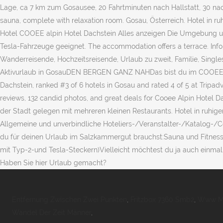
Entfernung Zwischen Zwei Punkten
,
Fritzbox 7360 Smb2
,
Www Mo
Wandel Der Zeit Männer
,