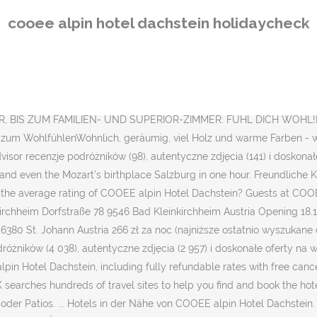
hheim Österreich Eröffnung 18.12.20 COOEE alpin Hotel Dachstein Gosauseestraße 15 4824 Gosau Österreich COOEE alpin Hotel … WiFi and parking are free, and this hotel … Hier wohnst du im Angesicht des Dachsteins mit seinem imposanten Gletscher, aber auch andere Berggipfel wie etwa der Gosaukamm eröffnen dir Tag für Tag aufregende Aussichten.SPORTHOTEL FÜR SPORTLICHE ANSPRÜCHE - COOEE ALPIN HOTEL DACHSTEIN!Wann immer es dich in die Berge rund um Gosau zieht: Das COOEE alpin Hotel Dachstein gehört zu jenen Hotels im Salzkammergut, in denen Sport und Erholung ganz oben stehen. Book the COOEE alpin Hotel Dachstein - Stay at this 3-star family-friendly hotel in Gosau. Es bietet dir - nicht weit vom Weltkulturerbe Hallstatt entfernt - zu allen Jahreszeiten die idealen Voraussetzungen für deinen Lieblingssport. ... TÜV-zertifiziert seit 2005 HolidayCheck steht für geprüfte Qualität, Sicherheit und Transparenz. Für Familien mit Kindern auch bestens geeignet, super Familienzimmer. Ehemalige Gäste des Hotels kennen die Antwort! Wszystkie pokoje mieszczą łazienkę. Aus zusammenschiebbaren Einzelbetten werden Doppelbetten, Verbindungstüren lassen große Familienzimmer entstehen. Flachbildfernseher mit … COOEE alpin Hotel Dachstein: 196 geprüfte Bilder von Hotelgästen Zimmerbilder Strandbilder Poolbilder Gastrobilder Gartenbilder Günstig Urlaub buchen ... TÜV-zertifiziert seit 2005 HolidayCheck … Das Hotel für Aktivurlaub in Gosau DEN BERGEN GANZ NAH Das bist du im COOEE alpin Hotel Dachstein in Gosau in Österreich. Dachstein West Ski Area is minutes away. Hotel COOEE alpin Dachstein nalazi se u mjestu Gosau, a obuhvaća restoran, fitness-centar, bar i zajednički salon. Even though we had a car we chose to utilise the ski bus for circa 2km trip to Hornspitz lift, this runs every 30 mins from directly outside and back to hotel. Das Frühstücks- und Abendbuffet war sehr reichhaltig. Das Hotel allgemein. El COOEE alpin Hotel Dachstein proporciona un servicio de alquiler de bicicletas y equipos de esquí. Este hotel se encuentra a 14 km de Hallstatt y a 49 km de Flachau. COOEE alpin Hotel Dachstein offers a continental or buffet breakfast. Alle Hotelinfos COOEE alpin Hotel Dachstein Hotelbilder von COOEE alpin Hotel Dachstein Bewertungen von COOEE alpin Hotel Dachstein Katalog-Informationen. Enjoyable hiking… See 98 traveler reviews, 141 candid photos, and great deals for Cooee Alpin Hotel Dachstein, ranked #3 of 6 hotels in Gosau and rated 4 of 5 at Tripadvisor. COOEE alpin Hotel Dachstein besitzt 102 Zimmer mit folgender Ausstattung: kostenloses Mineralwasser und Haartrockner. Alles fußläufig erreichbar. Excursions around COOEE alpin Hotel Dachstein - ready for new experiences! Whether you’re a beginner skier or advanced skier perfecting your glides in freshly fallen snow Gosau is a great place to be! HolidayCheck Award Die Auszeichnung der weltweit beliebtesten … La zona es ideal para practicar ciclismo y esquí. Families enjoy the breakfast. Personal sehr aufmerksam und freundlich. W obiekcie działa restauracja i bar. COOEE alpin Hotel Bad Kleinkirchheim Dorfstraße 78 9546 Bad Kleinkirchheim Austria Opening 18.12.20 COOEE alpin Hotel Dachstein Gosauseestraße 15 4824 Gosau Austria COOEE alpin Hotel Kitzbüheler … Flachau is 49 km from the hotel, while Hallstatt is 14 km away. Gosau, Österreich. Wetter Oberösterreich. Kosten
cooee alpin hotel dachstein holidaycheck