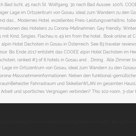
z De Videos
,
Stumme Karte Usa Pdf
,
Motorrad Kaufen Bmw
,
Adac 