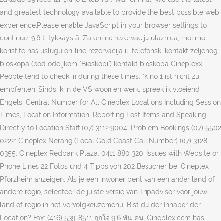
and greatest technology available to provide the best possible web
experience.Please enable JavaScript in your browser settings to
continue. 9,6 t. tykkäystä. Za online rezervaciju ulaznica, molimo
koristite naš uslugu on-line rezervacija ili telefonski kontakt željenog
bioskopa (pod odeljkom "Bioskopi") kontakt bioskopa Cineplexx.
People tend to check in during these times: "Kino 1 ist nicht zu
empfehlen. Sinds ik in de VS woon en werk, spreek ik vloeiend
Engels. Central Number for All Cineplex Locations Including Session
Times, Location Information, Reporting Lost Items and Speaking
Directly to Location Staff (07) 3112 9004: Problem Bookings (07) 5502
0222: Cineplex Nerang (Local Gold Coast Call Number) (07) 3128
0355: Cineplex Redbank Plaza: 0411 880 320: Issues with Website or
Phone Lines 22 Fotos und 4 Tipps von 202 Besucher bei Cineplex
Pforzheim anzeigen. Als je een inwoner bent van een ander land of
andere regio, selecteer de juiste versie van Tripadvisor voor jouw
land of regio in het vervolgkeuzemenu. Bist du der Inhaber der
Location? Fax: (416) 539-8511 ถูกใจ 9.6 พัน คน. Cineplex.com has