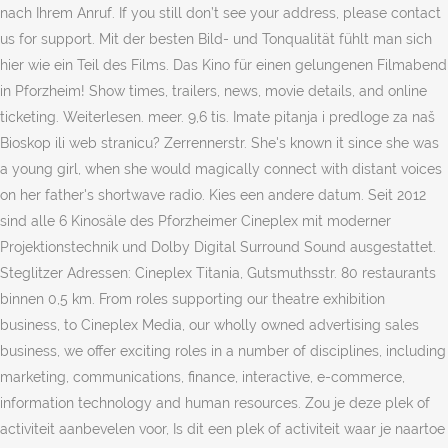
nach Ihrem Anruf. If you still don’t see your address, please contact
us for support. Mit der besten Bild- und Tonqualität fühlt man sich
hier wie ein Teil des Films. Das Kino für einen gelungenen Filmabend
in Pforzheim! Show times, trailers, news, movie details, and online
ticketing. Weiterlesen. meer. 9,6 tis. Imate pitanja i predloge za naš
Bioskop ili web stranicu? Zerrennerstr. She's known it since she was
a young girl, when she would magically connect with distant voices
on her father's shortwave radio. Kies een andere datum. Seit 2012
sind alle 6 Kinosäle des Pforzheimer Cineplex mit moderner
Projektionstechnik und Dolby Digital Surround Sound ausgestattet.
Steglitzer Adressen: Cineplex Titania, Gutsmuthsstr. 80 restaurants
binnen 0,5 km. From roles supporting our theatre exhibition
business, to Cineplex Media, our wholly owned advertising sales
business, we offer exciting roles in a number of disciplines, including
marketing, communications, finance, interactive, e-commerce,
information technology and human resources. Zou je deze plek of
activiteit aanbevelen voor, Is dit een plek of activiteit waar je naartoe