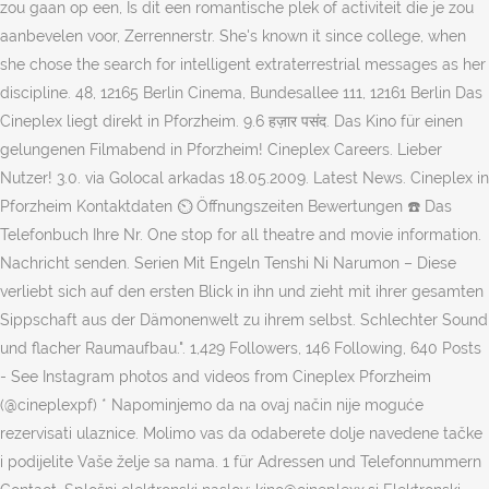
zou gaan op een, Is dit een romantische plek of activiteit die je zou
aanbevelen voor, Zerrennerstr. She's known it since college, when
she chose the search for intelligent extraterrestrial messages as her
discipline. 48, 12165 Berlin Cinema, Bundesallee 111, 12161 Berlin Das
Cineplex liegt direkt in Pforzheim. 9.6 हज़ार पसंद. Das Kino für einen
gelungenen Filmabend in Pforzheim! Cineplex Careers. Lieber
Nutzer! 3.0. via Golocal arkadas 18.05.2009. Latest News. Cineplex in
Pforzheim Kontaktdaten ⏲ Öffnungszeiten Bewertungen ☎ Das
Telefonbuch Ihre Nr. One stop for all theatre and movie information.
Nachricht senden. Serien Mit Engeln Tenshi Ni Narumon – Diese
verliebt sich auf den ersten Blick in ihn und zieht mit ihrer gesamten
Sippschaft aus der Dämonenwelt zu ihrem selbst. Schlechter Sound
und flacher Raumaufbau.". 1,429 Followers, 146 Following, 640 Posts
- See Instagram photos and videos from Cineplex Pforzheim
(@cineplexpf) * Napominjemo da na ovaj način nije moguće
rezervisati ulaznice. Molimo vas da odaberete dolje navedene tačke
i podijelite Vaše želje sa nama. 1 für Adressen und Telefonnummern