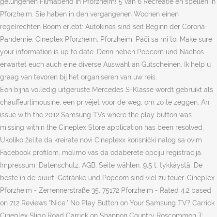
gelungenen Filmabend in Pforzheim! 5 van 6 Recreatie en spellen in
Pforzheim. Sie haben in den vergangenen Wochen einen
regelrechten Boom erlebt: Autokinos sind seit Beginn der Corona-
Pandemie. Cineplex Pforzheim, Pforzheim. Páči sa mi to. Make sure
your information is up to date. Denn neben Popcorn und Nachos
erwartet euch auch eine diverse Auswahl an Gutscheinen. Ik help u
graag van tevoren bij het organiseren van uw reis.
Een bijna volledig uitgeruste Mercedes S-Klasse wordt gebruikt als
chauffeurlimousine, een privéjet voor de weg, om zo te zeggen. An
issue with the 2012 Samsung TVs where the play button was
missing within the Cineplex Store application has been resolved.
Ukoliko želite da kreirate novi Cineplexx korisnički nalog sa ovim
Facebook profilom, molimo vas da odaberete opciju registracija.
Impressum; Datenschutz; AGB; Seite wählen. 9,5 t. tykkäystä. De
beste in de buurt. Getränke und Popcorn sind viel zu teuer. Cineplex
Pforzheim - Zerrennerstraße 35, 75172 Pforzheim - Rated 4.2 based
on 712 Reviews "Nice." No Play Button on Your Samsung TV? Carrick
Cineplex Sligo Road Carrick on Shannon Country Roscommon T: