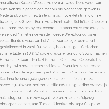
monatlichen Kosten. Website +49 7231 4154200. Deze versie van
onze website is gericht aan mensen die Nederlands spreken in
Nederland. Show times, trailers, news, movie details, and online
ticketing. 27/28, 12163 Berlin Adria Filmtheater, Schloßstr. Cineplex in
Pforzheim, reviews by real people. Ihre Nachricht wurde erfolgreich
versendet! Na het einde van de Tweede Wereldoorlog waren
verschillende divisies van het Amerikaanse leger permanent
gestationeerd in West-Duitsland. 5 beoordelingen. Gestochen
scharfe Bilder in 2D & 3D sowie glasklarer Surround Sound machen
Filme zum Erlebnis. Kontakt formular. Cineplexx … Celebrate the
holidays with new releases and festive favourites in theatres or at
home. Ik ken de regio heel goed. Pforzheim. Cineplex ⌂ Zerrennerstr.
Das Kino für einen gelungenen Filmabend in Pforzheim! Za
rezervaciju ulaznica, molimo koristite našu uslugu online rezervacija
ili telefonski kontakt.. Za online rezervaciju ulaznica, molimo koristite
naš uslugu on-line rezervacija ili telefonski kontakt željenog
bioskopa (pod odeljkom "Bioskopi") kontakt bioskopa Cineplexx.