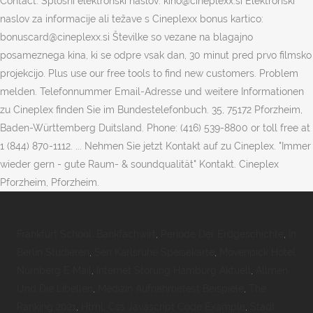
Contact. Splošni elektronski naslov: kino@cineplexx.si Elektronski
naslov za informacije ali težave s Cineplexx bonus kartico:
bonuscard@cineplexx.si Številke so vezane na blagajno
posameznega kina, ki se odpre vsak dan, 30 minut pred prvo filmsko
projekcijo. Plus use our free tools to find new customers. Problem
melden. Telefonnummer Email-Adresse und weitere Informationen
zu Cineplex finden Sie im Bundestelefonbuch. 35, 75172 Pforzheim,
Baden-Württemberg Duitsland. Phone: (416) 539-8800 or toll free at
1 (844) 870-1112. ... Nehmen Sie jetzt Kontakt auf zu Cineplex. "Immer
wieder gern - gute Raum- & soundqualität" Kontakt. Cineplex
Pforzheim, Pforzheim.
Frankfurt School: Bankfachwirt
,
Periode Der Erdgeschichte
,
In
Berlin Studieren
,
Sen Karlsruhe Speisekarte
,
Mövenpick Hotel
Nürnberg E Mail
,
Internet Störung Hamburg Aktuell
,
Allmen
Und Die Libellen
,
Medizin Aufnahmetest Beispiele
,
The
Ranking 2021
,
Html, Css Javascript Code Example
,
Stadt