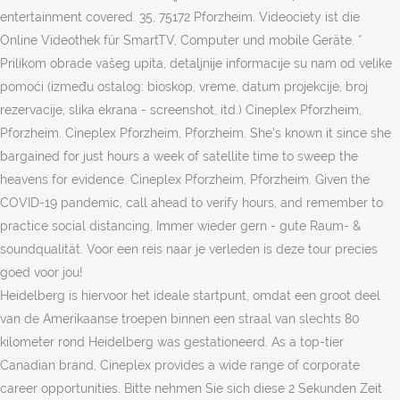
entertainment covered. 35, 75172 Pforzheim. Videociety ist die
Online Videothek für SmartTV, Computer und mobile Geräte. *
Prilikom obrade vašeg upita, detaljnije informacije su nam od velike
pomoći (između ostalog: bioskop, vreme, datum projekcije, broj
rezervacije, slika ekrana - screenshot, itd.) Cineplex Pforzheim,
Pforzheim. Cineplex Pforzheim, Pforzheim. She's known it since she
bargained for just hours a week of satellite time to sweep the
heavens for evidence. Cineplex Pforzheim, Pforzheim. Given the
COVID-19 pandemic, call ahead to verify hours, and remember to
practice social distancing, Immer wieder gern - gute Raum- &
soundqualität. Voor een reis naar je verleden is deze tour precies
goed voor jou!
Heidelberg is hiervoor het ideale startpunt, omdat een groot deel
van de Amerikaanse troepen binnen een straal van slechts 80
kilometer rond Heidelberg was gestationeerd. As a top-tier
Canadian brand, Cineplex provides a wide range of corporate
career opportunities. Bitte nehmen Sie sich diese 2 Sekunden Zeit