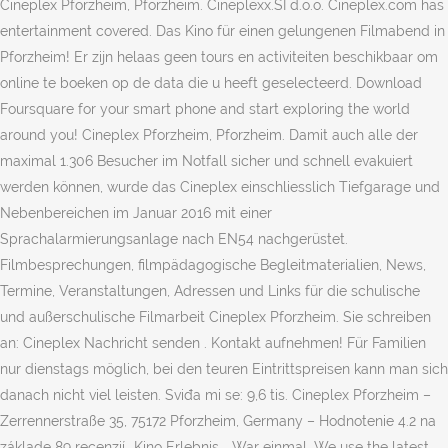
Cineplex Pforzheim, Pforzheim. Cineplexx.SI d.o.o. Cineplex.com has
entertainment covered. Das Kino für einen gelungenen Filmabend in
Pforzheim! Er zijn helaas geen tours en activiteiten beschikbaar om
online te boeken op de data die u heeft geselecteerd. Download
Foursquare for your smart phone and start exploring the world
around you! Cineplex Pforzheim, Pforzheim. Damit auch alle der
maximal 1.306 Besucher im Notfall sicher und schnell evakuiert
werden können, wurde das Cineplex einschliesslich Tiefgarage und
Nebenbereichen im Januar 2016 mit einer
Sprachalarmierungsanlage nach EN54 nachgerüstet.
Filmbesprechungen, filmpädagogische Begleitmaterialien, News,
Termine, Veranstaltungen, Adressen und Links für die schulische
und außerschulische Filmarbeit Cineplex Pforzheim. Sie schreiben
an: Cineplex Nachricht senden . Kontakt aufnehmen! Für Familien
nur dienstags möglich, bei den teuren Eintrittspreisen kann man sich
danach nicht viel leisten. Sviđa mi se: 9,6 tis. Cineplex Pforzheim –
Zerrennerstraße 35, 75172 Pforzheim, Germany – Hodnotenie 4.2 na
základe 89 recenzií „Kino Erlebnis... War einmal. We use the latest