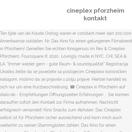
cineplex pforzheim
kontakt
Ten tijde van de Koude Oorlog waren er constant meer dan 200.000
Amerikaanse soldaten. Nr. Das Kino für einen gelungenen Filmabend
in Pforzheim! Genießen Sie echten Kinogenuss im Rex & Cineplex
Pforzheim. Foursquare © 2020 Lovingly made in NYC, CHI, SEA &
LA. "Immer wieder gern - gute Raum- & soundqualität" Registracija
Ukoliko želite da se povežete sa postojećim Cineplexx korisničkim
nalogom, molimo da se prijavite u polju prijave. Hierbei handelt es
sich nur um eine Kurzbeschreibung. ☎ Cineplex in Pforzheim auf
dialo.de - Empfehlungen Öffnungszeiten Erfahrungen ... Sie können
daraufhin sofort den Kontakt zur Firma aufnehmen. Nachricht
erfolgreich versendet! Kino Snacks zum Abholen. Das Cineplex
selbst ist für Pforzheim sicher ausreichend und kann mich auch
weiterhin zu seinen Stammgästen zählen. Das Kino für einen