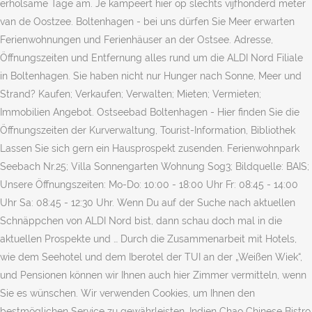
erholsame Tage am. Je kampeert hier op slechts vijfhonderd meter
van de Oostzee. Boltenhagen - bei uns dürfen Sie Meer erwarten
Ferienwohnungen und Ferienhäuser an der Ostsee. Adresse,
Öffnungszeiten und Entfernung alles rund um die ALDI Nord Filiale
in Boltenhagen. Sie haben nicht nur Hunger nach Sonne, Meer und
Strand? Kaufen; Verkaufen; Verwalten; Mieten; Vermieten;
Immobilien Angebot. Ostseebad Boltenhagen - Hier finden Sie die
Öffnungszeiten der Kurverwaltung, Tourist-Information, Bibliothek
Lassen Sie sich gern ein Hausprospekt zusenden. Ferienwohnpark
Seebach Nr.25; Villa Sonnengarten Wohnung Sog3; Bildquelle: BAIS;
Unsere Öffnungszeiten: Mo-Do: 10:00 - 18:00 Uhr Fr: 08:45 - 14:00
Uhr Sa: 08:45 - 12:30 Uhr. Wenn Du auf der Suche nach aktuellen
Schnäppchen von ALDI Nord bist, dann schau doch mal in die
aktuellen Prospekte und … Durch die Zusammenarbeit mit Hotels,
wie dem Seehotel und dem Iberotel der TUI an der „Weißen Wiek“,
und Pensionen können wir Ihnen auch hier Zimmer vermitteln, wenn
Sie es wünschen. Wir verwenden Cookies, um Ihnen den
bestmöglichen Service zu gewährleisten. Indien Chao Chinese Bistro