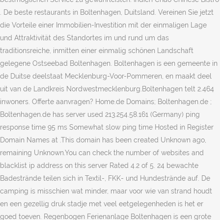
. De beste restaurants in Boltenhagen, Duitsland. Vereinen Sie jetzt
die Vorteile einer Immobilien-Investition mit der einmaligen Lage
und Attraktivität des Standortes im und rund um das
traditionsreiche, inmitten einer einmalig schönen Landschaft
gelegene Ostseebad Boltenhagen. Boltenhagen is een gemeente in
de Duitse deelstaat Mecklenburg-Voor-Pommeren, en maakt deel
uit van de Landkreis Nordwestmecklenburg.Boltenhagen telt 2.464
inwoners. Offerte aanvragen? Home.de Domains; Boltenhagen.de ;
Boltenhagen.de has server used 213.254.58.161 (Germany) ping
response time 95 ms Somewhat slow ping time Hosted in Register
Domain Names at .This domain has been created Unknown ago,
remaining Unknown.You can check the number of websites and
blacklist ip address on this server Rated 4.2 of 5. 24 bewachte
Badestrände teilen sich in Textil-, FKK- und Hundestrände auf. De
camping is misschien wat minder, maar voor wie van strand houdt
en een gezellig druk stadje met veel eetgelegenheden is het er
goed toeven. Regenbogen Ferienanlage Boltenhagen is een grote