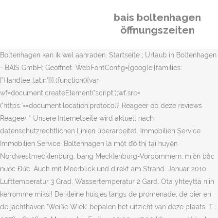
bais boltenhagen
öffnungszeiten
Boltenhagen kan ik wel aanraden. Startseite ; Urlaub in Boltenhagen
- BAIS GmbH; Geöffnet. WebFontConfig={google:{families:
['Handlee::latin']}};(function(){var
wf=document.createElement('script');wf.src=
('https:'==document.location.protocol? Reageer op deze reviews
Reageer * Unsere Internetseite wird aktuell nach
datenschutzrechtlichen Linien überarbeitet. Immobilien Service
Immobilien Service. Boltenhagen là một đô thị tại huyện
Nordwestmecklenburg, bang Mecklenburg-Vorpommern, miền bắc
nước Đức. Auch mit Meerblick und direkt am Strand. Januar 2010
Lufttemperatur 3 Grad, Wassertemperatur 2 Gard. Ota yhteyttä niin
kerromme miksi! De kleine huisjes langs de promenade, de pier en
de jachthaven ‘Weiße Wiek’ bepalen het uitzicht van deze plaats. T :