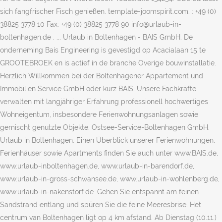
sich fangfrischer Fisch genießen. template-joomspirit.com. : +49 (0)
38825 3778 10 Fax: +49 (0) 38825 3778 90 info@urlaub-in-
boltenhagen.de . ... Urlaub in Boltenhagen - BAIS GmbH. De
onderneming Bais Engineering is gevestigd op Acacialaan 15 te
GROOTEBROEK en is actief in de branche Overige bouwinstallatie.
Herzlich Willkommen bei der Boltenhagener Appartement und
Immobilien Service GmbH oder kurz BAIS. Unsere Fachkräfte
verwalten mit langjähriger Erfahrung professionell hochwertiges
Wohneigentum, insbesondere Ferienwohnungsanlagen sowie
gemischt genutzte Objekte. Ostsee-Service-Boltenhagen GmbH.
Urlaub in Boltenhagen. Einen Überblick unserer Ferienwohnungen,
Ferienhäuser sowie Apartments finden Sie auch unter www.BAIS.de,
www.urlaub-inboltenhagen.de, www.urlaub-in-barendorf.de,
www.urlaub-in-gross-schwansee.de, www.urlaub-in-wohlenberg.de,
www.urlaub-in-nakenstorf.de. Gehen Sie entspannt am feinen
Sandstrand entlang und spüren Sie die feine Meeresbrise. Het
centrum van Boltenhagen ligt op 4 km afstand. Ab Dienstag (10.11.)