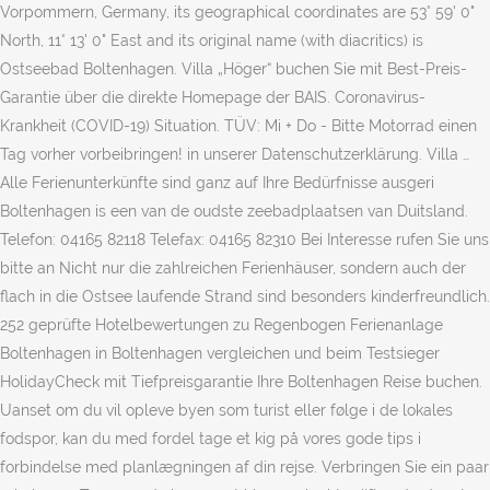
Vorpommern, Germany, its geographical coordinates are 53° 59' 0"
North, 11° 13' 0" East and its original name (with diacritics) is
Ostseebad Boltenhagen. Villa „Höger“ buchen Sie mit Best-Preis-
Garantie über die direkte Homepage der BAIS. Coronavirus-
Krankheit (COVID-19) Situation. TÜV: Mi + Do - Bitte Motorrad einen
Tag vorher vorbeibringen! in unserer Datenschutzerklärung. Villa …
Alle Ferienunterkünfte sind ganz auf Ihre Bedürfnisse ausgeri
Boltenhagen is een van de oudste zeebadplaatsen van Duitsland.
Telefon: 04165 82118 Telefax: 04165 82310 Bei Interesse rufen Sie uns
bitte an Nicht nur die zahlreichen Ferienhäuser, sondern auch der
flach in die Ostsee laufende Strand sind besonders kinderfreundlich.
252 geprüfte Hotelbewertungen zu Regenbogen Ferienanlage
Boltenhagen in Boltenhagen vergleichen und beim Testsieger
HolidayCheck mit Tiefpreisgarantie Ihre Boltenhagen Reise buchen.
Uanset om du vil opleve byen som turist eller følge i de lokales
fodspor, kan du med fordel tage et kig på vores gode tips i
forbindelse med planlægningen af din rejse. Verbringen Sie ein paar