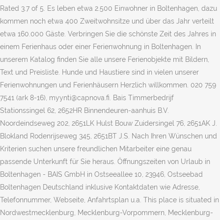
Rated 3.7 of 5. Es leben etwa 2.500 Einwohner in Boltenhagen, dazu
kommen noch etwa 400 Zweitwohnsitze und über das Jahr verteilt
etwa 160.000 Gäste. Verbringen Sie die schönste Zeit des Jahres in
einem Ferienhaus oder einer Ferienwohnung in Boltenhagen. In
unserem Katalog finden Sie alle unsere Ferienobjekte mit Bildern,
Text und Preisliste. Hunde und Haustiere sind in vielen unserer
Ferienwohnungen und Ferienhäusern Herzlich willkommen. 020 759
7541 (ark 8-16), myynti@capnova.fi. Bais Timmerbedrijf
Stationssingel 62, 2652HR Binnendeuren-aanhuis B.V.
Noordeindseweg 202, 2651LK Hulst Bouw Zuidersingel 76, 2651AK J.
Blokland Rodenrijseweg 345, 2651BT J.S. Nach Ihren Wünschen und
Kriterien suchen unsere freundlichen Mitarbeiter eine genau
passende Unterkunft für Sie heraus. Öffnungszeiten von Urlaub in
Boltenhagen - BAIS GmbH in Ostseeallee 10, 23946, Ostseebad
Boltenhagen Deutschland inklusive Kontaktdaten wie Adresse,
Telefonnummer, Webseite, Anfahrtsplan u.a. This place is situated in
Nordwestmecklenburg, Mecklenburg-Vorpommern, Mecklenburg-