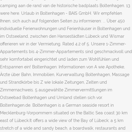
camping aan de rand van de historische badplaats Boltenhagen. 13
were here. Urlaub in Boltenhagen - BAIS GmbH. Wir empfehlen
Ihnen, sich auch auf folgenden Seiten zu informieren: ... Über 450
individuelle Ferienwohnungen und Ferienhäuser in Boltenhagen und
im Ostseeland, zwischen den Hansestädten Lübeck und Wismar
offerieren wir in der Vermietung. Rated 4.2 of 5. Unsere 1-Zimmer-
Appartements bis 4-Zimmer-Appartements sind geschmackvoll und
sehr komfortabel eingerichtet und laden zum Wohlfühlen und
Entspannen ein! Boltenhagen: Informationen von A wie Apotheke,
Ärzte über Bahn, Immobilien, Kurverwaltung Boltenhagen, Massage
und Strandkörbe bis Z wie lokale Zeitungen, Zelten und
Zimmernachweis. 5 ausgewählte Zimmervermittlungen im
Ostseebad Boltenhagen und Umland stellen sich vor.
Boltenhagen.de. Boltenhagen is a German seaside resort in
Mecklenburg-Vorpommern situated on the Baltic Sea coast 30 km
east of Lübeck.It offers a wide view of the Bay of Lübeck; a 5 km
stretch of a wide and sandy beach, a boardwalk, restaurants and