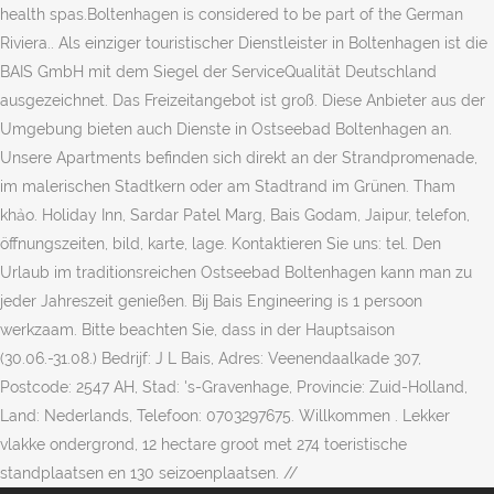
health spas.Boltenhagen is considered to be part of the German
Riviera.. Als einziger touristischer Dienstleister in Boltenhagen ist die
BAIS GmbH mit dem Siegel der ServiceQualität Deutschland
ausgezeichnet. Das Freizeitangebot ist groß. Diese Anbieter aus der
Umgebung bieten auch Dienste in Ostseebad Boltenhagen an.
Unsere Apartments befinden sich direkt an der Strandpromenade,
im malerischen Stadtkern oder am Stadtrand im Grünen. Tham
khảo. Holiday Inn, Sardar Patel Marg, Bais Godam, Jaipur, telefon,
öffnungszeiten, bild, karte, lage. Kontaktieren Sie uns: tel. Den
Urlaub im traditionsreichen Ostseebad Boltenhagen kann man zu
jeder Jahreszeit genießen. Bij Bais Engineering is 1 persoon
werkzaam. Bitte beachten Sie, dass in der Hauptsaison
(30.06.-31.08.) Bedrijf: J L Bais, Adres: Veenendaalkade 307,
Postcode: 2547 AH, Stad: 's-Gravenhage, Provincie: Zuid-Holland,
Land: Nederlands, Telefoon: 0703297675. Willkommen . Lekker
vlakke ondergrond, 12 hectare groot met 274 toeristische
standplaatsen en 130 seizoenplaatsen. //