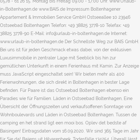
0578 - 61 26 15. Montag bis Freitag 09.00 - 17:00 Uhr. www.Urlaub-
in-Boltenhagen.de www.BAIS.de Impressum Boltenhagener
Appartement & Immobilien Service GmbH Ostseeallee 10 23946
Ostseebad Boltenhagen Telefon: +49 38825 3778-10 Telefax: +49
38825 3778-90 E-Mail: info@urlaub-in-boltenhagen.de Internet:
www.urlaub-in-boltenhagen.de Der Schnellste Weg zur BAIS GmbH.
Bei uns ist für jeden Geschmack etwas dabei, von der exklusiven
Luxusimmobilie in zentraler Lage mit Seeblick bis hin zur
gemütlichen Unterkunft in einem Ferienhaus mit Kamin. Zur Anzeige
muss JavaScript eingeschaltet sein! Wir bieten mehr als 400
Ferienwohnungen, die sich direkt in Boltenhagen in bester Lage
befinden. Für Paare ist das Ostseebad Boltenhagen ebenso ein
Paradies wie für Familien. Läden in Ostseebad Boltenhagen, Eine
Übersicht der Öffnungszeiten und verkaufsoffenen Sonntage von
Wohnboulevards und Läden in Ostseebad Boltenhagen. Tussen de
camping en het strand ligt een mooi bos. Oplev det bedste af
Baisingen! Eintragsdaten vom 16.09.2020. Wir sind 365 Tage im Jahr
für Sie da! Baijens uit Hilvarenbeek. Todesfälle 134254. Überall lässt