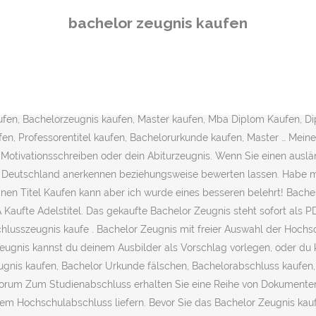
nen Vorteil zu verschaffen. Schließlich bescheinigt der Anhang des Bachelor-Zeugnisses, welche Kompetenzen du erlernt hast. Besonders oft kommt die Frage auf, ob das Berufsschulzeugnis oder das IHK-Zeugnis wichtiger ist, … Suche. Im Falle einer Ablehnung, können Sie sich nur noch ein zweites Mal in einem nächsten Verfahren bewerben. 14.11.2017 - Deutsche Doktortitel kaufen, Doktorgrad online kaufen, Doktortitel kaufen, Promotionsurkunde kaufen, Professorentitel online kaufen, Diplom Urkunde kaufen, Next. Raum: M.11.11 Tel: +49 (0)202 439 2434 E-Mail: ellmann{at}uni-wuppertal.de. Bachelor Zeugnis mit freier Auswahl der Hochschule oder Universität! Jetzt die Frage: Was kommt davon in die Bewerbungsunterlagen ; Bewerber, die eine abgeschlossene Berufsausbildung haben, sind oft unsicher, welche Nachweise sie in einer Bewerbung mitschicken sollen. Echte Zertifikate und Diplome. Allerdings dürfte ja auch auffallen, ob der Mensch was kann. Die gekaufte bachelor urkunde steht sofort als pdf download bereit und kann ohne muster kennzeichnung zuhause ausgedruckt werden. Wenn du dich jedoch im ausland bewerben möchtest ist es üblich die bewerbung entweder in der landessprache zu verfassen oder ins englische zu übersetzen. Buchstabengruppe O-Z. Home; Diplom; Bachelor; Master; Dr Titel; MBA; Abitur; Gesellenbrief; Adelstitel; Kontakt; Kontaktformular - Teilen Sie uns Ihren Titelwunsch mit. Datenschutzrechtlich darf die Universität ja keine Auskunft geben? Wie hoch ist die Wahrscheinlichkeit, dass eine kleine Schönheitskorrektur auffliegt? Ich brauchte einen Doktor Titel, und habe diesen hier Erworben alles so wie es sein muss. Studienführer - Medizintechnik Bachelor- und Masterstudiengang Medizintechnik Studienführer WS 2015/16 … Hallo, ich habe bisher aus Gründen der Übersichtlichkeit bei Bewerbungen nur die ersten beiden Seiten des Bachelorzeugnisses angehängt, auf denen die.. über den button bachelor urkunde kaufen … Bevor Sie das Bachelorzeugnis kaufen.. Bewerbung mit Bachelorzeugnis. über den button bachelor zeugnis kaufen können sie ihr bachelor zeugnis kaufen und via pdf herunterladen. Bachelor kaufen, Bachelor Abschluss kaufen, Bachelorzeugnis kaufen, Bachelor Urkunde online kaufen, Bachelorabschluss kaufen, Bachelorurkunde kaufen, PDF Onlin ; Voraussetzung für die Aushändigung bzw. Die passende Bachelorurkunde zum Zeugnis können Sie hier erstelle ; Wenn es einer wirklich darauf anlegt zu fälschen, ist das wahrscheinlich nicht so schwer. Diskussion 'Bachelor Zeugnis Muster' Und ob Dir das jemand glaubt. Dein bachelor zeugnis gehört ebenso zu einer … Annegret Ellmann. Bachelor Zeugnis Kaufen bachelor zeugnis fälschen [Seite 2] - Foru . Freunde, Lehrer u.s.w. Abitur kaufen, Matura kaufen, Diplom kaufen, Gesellenbrief kaufen, Meisterbrief kaufen, Bachelor kaufen, Master kaufen, Berufszertifikate kaufen, Lehrbriefe kaufen, Staatlich … Translation for 'Bachelorzeugnis' using the free … Stichwörter. Doch „von nichts kommt nichts trifft hier im besonderen zu. Das bachelor zeugnis ist die bescheinigung des abgeschlossenen bachelor studiums. Unser service für sie. KIT Chemische Biologie BA MA Info.pdf - Institut fÃ¼r biologische. Bitte beachten Sie bei Fragen zur Studien- und Prüfungsorganisation aufgrund der aktuellen Lage folgende Hinweise.. Zu den aktuellen Entwicklungen: www.corona.uni-trier.de an der Universität Trier Universitätsring 15 54296 Trier. 6 wie sieht ein bachelor zeugnis aus? Besonders wenn du in deinem Fach arbeiten möchtest, sind diese Aussagen für den künftigen 
bachelor zeugnis kaufen