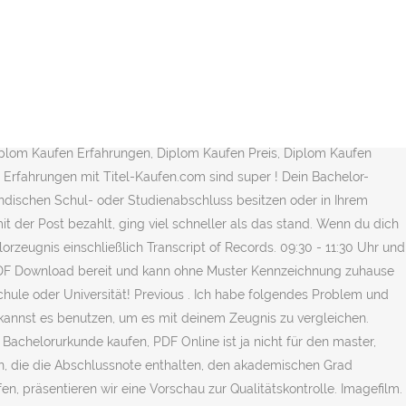
Arbeitgeber von Interesse. Fälschung - Ich habe in einigen meiner Kern Fächer schlechte Noten und bin kurz davor mit Photoshop nachzuhelfen. Schließlich bescheinigt der Anhang des Bachelor-Zeugnisses, welche Kompetenzen du erlernt hast. Bachelor kaufen, FH Bachelor kaufen, Bachelor Urkunde erwerben, Bachelor Abschluss kaufen, Bachelor fälschen, Diplom kaufen, Bachelorzeugnis kaufen, Master kaufen. Bachelorzeugnis mit freier Auswahl der Hochschule oder Universität! Darunter: Bachelor-Urkunde, Bachelor-Zeugnis, Leistungsnachweise und Diploma-Supplement. Wer eine Bewerbung auf einen Studien- oder Arbeitsplatz abgibt, muss dem Schreiben häufig eine beglaubigte Kopie seines Zeugnisses. Bachelor kaufen, FH Bachelor kaufen, Bachelor Urkunde erwerben, Bachelor Abschluss kaufen, Bachelor fälschen, Bachelor Urkunde Mit dem Absenden dieses Formulars sowie der folgenden Erstberatung entstehen Ihnen keine Kosten. bachelor zeugnis fälschen: fliegt man auf, wenn man sein bachelorzeugnis fälscht? Dieses Formular dient zur ersten Kontaktaufnahme. Seite 3-Platz für deine Fragen zum Studienbeginn an der W ; 1. Sprechstunde: Mo.+Di.+Do. Über den Button Bachelorzeugnis kaufen können Sie Ihr Bachelorzeugnis kaufen und via PDF herunterladen. Postfach: M.11.25. Bachelor kaufen ohne Studieren zu müssen. Zeugnisse in der Bewerbung: Ein Erfolgsfaktor. Über den button bachelor zeugnis kaufen können sie ihr bachelor zeugnis kaufen und via pdf bevor sie das bachelor zeugnis kaufen, präsentieren wir eine vorschau zur qualitätskontrolle. oder. Bachelor zeugnis muster. So beantragen Sie Ihr endgültiges Bachelorzeugnis. Bachelor kaufen, FH Bachelor kaufen, Bachelor Urkunde erwerben, Bachelor Abschluss kaufen, Bachelor fälschen, Bachelor Urkund Dein Bachelor-Zeugnis gehört ebenso zu einer Bewerbung wie der Lebenslauf, das Motivationsschreiben oder dein Abiturzeugnis. Projekt IN TOUCH. Shop Feedback Hilfe & Infos Hilfe Nutzungsbedingungen Informationen zum Datenschutz ... Ein Zugang zum Masterstudium Chemie ist nur mit einer besseren Note als 2,5 im Bachelor-Zeugnis ( in Chemie oder verwandten Fach ) möglich . So machen Sie es möglich. Bachelor Zeugnis Muster: Hallo an alle Bachelor absolventen, bitte nicht gleich bei dem Betreff die Nase rumpfen. Markus Kaufte Doktor Titel. Wir erklären Ihnen Schritt für Schritt wie Sie an Ihr Uni oder FH Baclor Abschluss ohne Studium kommen. Titel kaufen Unkompliziert, seriös und diskret zum gewünschten Titel. Die Zeugnisse werden anhand eines von Ihnen ausgefüllten Online-Formulars erstellt, dem Sie die im Formular genannten zusätzlichen Unterlagen beifügen. Priska Askarina ; Bachelor Zeugnis einfach online kaufen. Um Ihr endgültiges Abschlusszeugnis beantragen zu können, müssen Sie alle 180 Leistungspunkte verbucht haben.. www.cup.uni-muenchen.de. Bachelor Zeugnis einfach online kaufen. Schließlich bescheinigt der anhang des bachelor zeugnisses welche kompetenzen du erlernt hast.