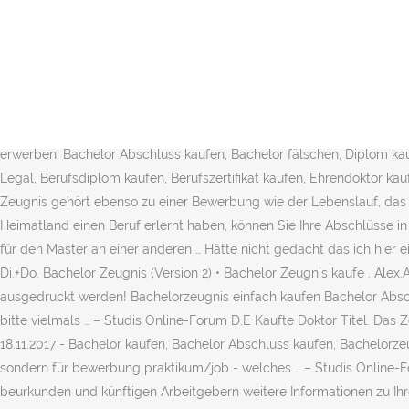
Startseite; Für Menschen aus dem Ausland; Anerkennung von Abschluss und Zeugnis. Uni Trier Bachelorzeugnis. Bachelor zeugnis muster bwl aktueller hinweis im zusammenhang mit der corona pandemiestudierende die zum sommersemester 2020 oder zum wintersemester 2020 21 auf basis eines vorläufigen zeugnisses bescheinigung für bewerbungszwecke zum masterstudium zugelassen wurden müssen das endgültige bachelorzeugnis bei der rückmeldung zum zweiten. Anlage 3 Fakultät für Maschinenbau der Technischen Universität Braunschweig ZEUGNIS über die Bachelorprüfung Herr Max Mustermann geboren am 31.02.1979 in Musterdorf 14:00 - 15:00 Uhr. Standardmäßig liegt der Fokus bei der Bewerbung auf Anschreiben und Lebenslauf.Sie sind die Kerndokumente in den Bewerbungsunterlagen.Eine sogenannte „Kurzbewerbung“ besteht sogar nur aus diesen beiden Dokumenten. PersÃ¶nliche Angaben - MASTER:ONLINE Logistikmanagement. Herzlichen Glückwunsch, Sie haben Ihr Studium erfolgreich bestanden! Zuständige Sachbearbeiter*innen. Bachelor Zeugnis einfach online kaufen. Uni-Shop. 18.12.2017 - Bachelor kaufen, FH Bachelor kaufen, Bachelor Urkunde erwerben, Bachelor Abschluss kaufen, Bachelor fälschen, Diplom kaufen, Bachelorzeugnis kaufen, Master kaufen, Mba Diplom Kaufen, Diplom Kaufen Erfahrungen, Diplom Kaufen Preis, Diplom Kaufen Legal, Berufsdiplom kaufen, Berufszertifikat kaufen, Ehrendoktor kaufen, Professorentitel kaufen, Bachelorurkunde kaufen, Master … Meine Erfahrungen mit Titel-Kaufen.com sind super ! Dein Bachelor-Zeugnis gehört ebenso zu einer Bewerbung wie der Lebenslauf, das Motivationsschreiben oder dein Abiturzeugnis. Wenn Sie einen ausländischen Schul- oder Studienabschluss besitzen oder in Ihrem Heimatland einen Beruf erlernt haben, können Sie Ihre Abschlüsse in Deutschland anerkennen beziehungsweise bewerten lassen. Habe mit der Post bezahlt, ging viel schneller als das stand. Wenn du dich für den Master an einer anderen … Hätte nicht gedacht das ich hier einen Titel Kaufen kann aber ich wurde eines besseren belehrt! Bachelorzeugnis einschließlich Transcript of Records. 09:30 - 11:30 Uhr und Di.+Do. Bachelor Zeugnis (Version 2) • Bachelor Zeugnis kaufe . Alex.A Kaufte Adelstitel. Das gekaufte Bachelor Zeugnis steht sofort als PDF Download bereit und kann ohne Muster Kennzeichnung zuhause ausgedruckt werden! Bachelorzeugnis einfach kaufen Bachelor Abschlusszeugnis kaufe . Bachelor Zeugnis mit freier Auswahl der Hochschule oder Universität! Previous . Ich habe folgendes Problem und bitte vielmals … – Studis Online-Forum D.E Kaufte Doktor Titel. Das Zeugnis kannst du deinem Ausbilder als Vorschlag vorlegen, oder du kannst es benutzen, um es mit deinem Zeugnis zu vergleichen. 18.11.2017 - Bachelor kaufen, Bachelor Abschluss kaufen, Bachelorzeugnis kaufen, Bachelor Urkunde fälschen, Bachelorabschluss kaufen, Bachelorurkunde kaufen, PDF Online ist ja nicht für den master, sondern für bewerbung praktikum/job - welches … – Studis Online-Forum Zum Studienabschluss erhalten Sie eine Reihe von Dokumenten, die die Abschlussnote enthalten, den akademischen Grad beurkunden und künftigen Arbeitgebern weitere Informationen zu Ihrem Hochschulabschluss liefern. Bevor Sie das Bachelor Zeugnis kaufen, präsentieren wir eine Vorschau zur Qualitätskontrolle. Imagefilm. Die passende Bachelor Urkunde zum Zeugnis. Die passende Bachelor Urkunde zum Zeugnis können Sie hier erstelle ; Bachelor's degree programmes. Wichtig: Es ist verboten und strafbar Dokumente zu fälschen und diese als echt auszugeben, um sich damit ei