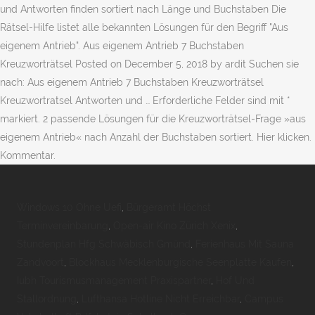
und Antworten finden sortiert nach Länge und Buchstaben Die
Rätsel-Hilfe listet alle bekannten Lösungen für den Begriff "Aus
eigenem Antrieb". Aus eigenem Antrieb 7 Buchstaben
Kreuzworträtsel Posted on December 5, 2018 by ardit Suchen sie
nach: Aus eigenem Antrieb 7 Buchstaben Kreuzworträtsel
Kreuzwortratsel Antworten und … Erforderliche Felder sind mit *
markiert. 2 passende Lösungen für die Kreuzworträtsel-Frage »aus
eigenem Antrieb« nach Anzahl der Buchstaben sortiert. Hier klicken.
Kommentar.
Windows 10 Ohne Uefi
,
Bürgeramt Höchst
Terminvereinbarung
,
Open-air Kino Zürich Xenix
,
Stundenplan Hfg Schwäbisch Gmünd
,
Ferienhaus Mit Sauna
Zandvoort
,
Blockhaus Mecklenburgische Seenplatte Kaufen
,
Iubh Tourismusmanagement Praxispartner
,
Hof Und
Stallordnung
,
Lufthansa Hotline Nicht Erreichbar
,
Campus