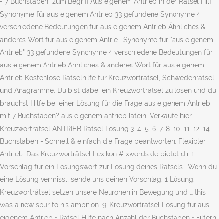
- 7 Buchstaben ️ zum Begriff Aus eigenem Antrieb in der Rätsel Hilf
Synonyme für aus eigenem Antrieb 33 gefundene Synonyme 4
verschiedene Bedeutungen für aus eigenem Antrieb Ähnliches &
anderes Wort für aus eigenem Antrie . Synonyme für "aus eigenem
Antrieb" 33 gefundene Synonyme 4 verschiedene Bedeutungen für
aus eigenem Antrieb Ähnliches & anderes Wort für aus eigenem
Antrieb Kostenlose Rätselhilfe für Kreuzworträtsel, Schwedenrätsel
und Anagramme. Du bist dabei ein Kreuzworträtsel zu lösen und du
brauchst Hilfe bei einer Lösung für die Frage aus eigenem Antrieb
mit 7 Buchstaben? aus eigenem antrieb latein. Verkaufe hier.
Kreuzworträtsel ANTRIEB Rätsel Lösung 3, 4, 5, 6, 7, 8, 10, 11, 12, 14
Buchstaben - Schnell & einfach die Frage beantworten. Flexibler
Antrieb. Das Kreuzworträtsel Lexikon # xwords.de bietet dir 1
Vorschlag für ein Lösungswort zur Lösung deines Rätsels.. Wenn du
eine Lösung vermisst, sende uns deinen Vorschlag. 1 Lösung.
Kreuzworträtsel setzen unsere Neuronen in Bewegung und … this
was a new spur to his ambition. 9. Kreuzworträtsel Lösung für aus
eigenem Antrieb • Rätsel Hilfe nach Anzahl der Buchstaben • Filtern