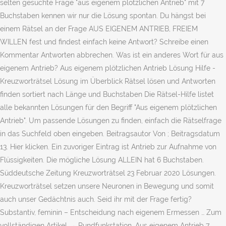
selten gesuchte Frage "aus eigenem plötzlichen Antrieb" mit 7
Buchstaben kennen wir nur die Lösung spontan. Du hängst bei
einem Rätsel an der Frage AUS EIGENEM ANTRIEB, FREIEM
WILLEN fest und findest einfach keine Antwort? Schreibe einen
Kommentar Antworten abbrechen. Was ist ein anderes Wort für aus
eigenem Antrieb? Aus eigenem plötzlichen Antrieb Lösung Hilfe -
Kreuzworträtsel Lösung im Überblick Rätsel lösen und Antworten
finden sortiert nach Länge und Buchstaben Die Rätsel-Hilfe listet
alle bekannten Lösungen für den Begriff "Aus eigenem plötzlichen
Antrieb". Um passende Lösungen zu finden, einfach die Rätselfrage
in das Suchfeld oben eingeben. Beitragsautor Von ; Beitragsdatum
13. Hier klicken. Ein zuvoriger Eintrag ist Antrieb zur Aufnahme von
Flüssigkeiten. Die mögliche Lösung ALLEIN hat 6 Buchstaben.
Süddeutsche Zeitung Kreuzworträtsel 23 Februar 2020 Lösungen.
Kreuzworträtsel setzen unsere Neuronen in Bewegung und somit
auch unser Gedächtnis auch. Seid ihr mit der Frage fertig?
Substantiv, feminin – Entscheidung nach eigenem Ermessen … Zum
vollständigen Artikel → Rund­funk­sta­ti­on. Aus eigenem Antrieb 7